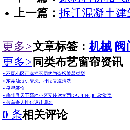
上一篇：
拆迁混凝土建
更多
>
文章标签：
机械
阀
更多
>
同类布艺窗帘资讯
• 不同小区可选择不同的防盗报警器类型
• 东莞油烟机清洗、排烟管道清洗
• 盛星装饰
• 梅州客天下高档小区安装达文西DA.FENQI电动滑盖
• 候车亭人性化设计理念
0
条
相关评论