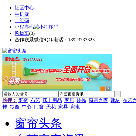
社区中心
手机版
二维码
小程序码
购物车
(
0
)
合作联系微信/QQ/电话：18923733323
1
2
热搜：
窗帘
布艺
床上用品
家居
装修
窗帘之家
建材
布艺
饰
纱窗
中心
门窗
天花
家具
家电
窗帘头条