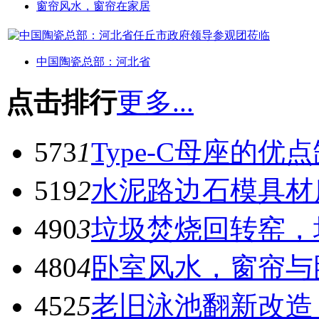
窗帘风水，窗帘在家居
中国陶瓷总部：河北省
点击排行
更多...
573
1
Type-C母座的优
519
2
水泥路边石模具材
490
3
垃圾焚烧回转窑，
480
4
卧室风水，窗帘与
452
5
老旧泳池翻新改造