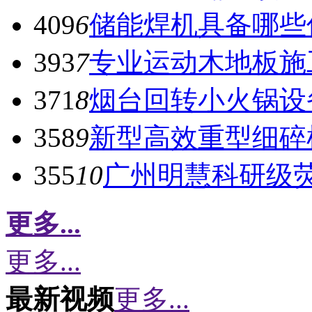
409
6
储能焊机具备哪些
393
7
专业运动木地板施
371
8
烟台回转小火锅设
358
9
新型高效重型细碎
355
10
广州明慧科研级
更多...
更多...
最新视频
更多...