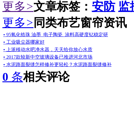
更多
>
文章标签：
安防
监
更多
>
同类布艺窗帘资讯
• 95氧化锆珠 油墨_电子陶瓷_涂料高硬度钇稳定研
• 工业吸尘器哪家好
• 上派移动水吧净水器，天天给你放心水质
• 2017款较新中空玻璃设备已推进河北市场
• 水泥路面裂缝怎样修补更轻松？水泥路面裂缝修补
0
条
相关评论