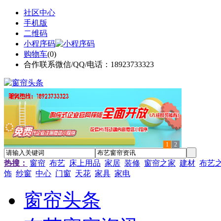
社区中心
手机版
二维码
小程序码
购物车
(
0
)
合作联系微信/QQ/电话：18923733323
1
2
热搜：
窗帘
布艺
床上用品
家居
装修
窗帘之家
建材
布艺
饰
纱窗
中心
门窗
天花
家具
家电
窗帘头条