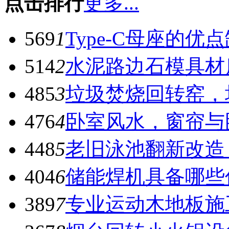
点击排行
更多...
569
1
Type-C母座的优
514
2
水泥路边石模具材
485
3
垃圾焚烧回转窑，
476
4
卧室风水，窗帘与
448
5
老旧泳池翻新改造
404
6
储能焊机具备哪些
389
7
专业运动木地板施