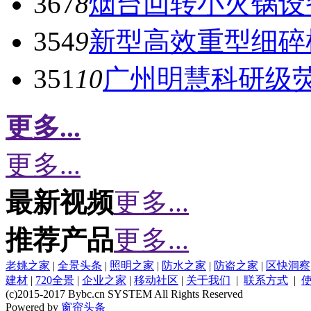
367
8
烟台回转小火锅设
354
9
新型高效重型细碎
351
10
广州明慧科研级
更多...
更多...
最新视频
更多...
推荐产品
更多...
老姚之家
|
全景头条
|
照明之家
|
防水之家
|
防盗之家
|
区快洞察
建材
|
720全景
|
企业之家
|
移动社区
|
关于我们
|
联系方式
|
(c)2015-2017 Bybc.cn SYSTEM All Rights Reserved
Powered by
窗帘头条