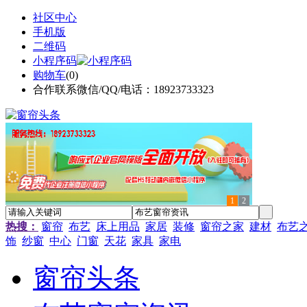
社区中心
手机版
二维码
小程序码
购物车
(
0
)
合作联系微信/QQ/电话：18923733323
1
2
热搜：
窗帘
布艺
床上用品
家居
装修
窗帘之家
建材
布艺
饰
纱窗
中心
门窗
天花
家具
家电
窗帘头条