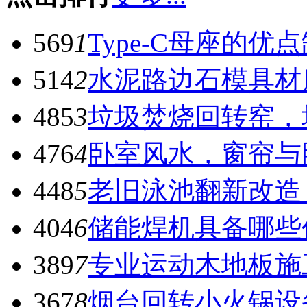
569
1
Type-C母座的优
514
2
水泥路边石模具材
485
3
垃圾焚烧回转窑，
476
4
卧室风水，窗帘与
448
5
老旧泳池翻新改造
404
6
储能焊机具备哪些
389
7
专业运动木地板施
367
8
烟台回转小火锅设