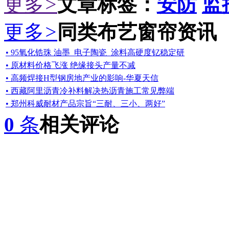
更多
>
文章标签：
安防
监
更多
>
同类布艺窗帘资讯
• 95氧化锆珠 油墨_电子陶瓷_涂料高硬度钇稳定研
• 原材料价格飞涨 绝缘接头产量不减
• 高频焊接H型钢房地产业的影响-华夏天信
• 西藏阿里沥青冷补料解决热沥青施工常见弊端
• 郑州科威耐材产品宗旨“三耐、三小、两好”
0
条
相关评论