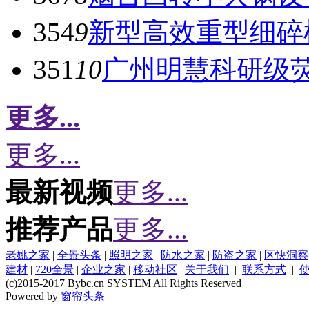
354
9
新型高效重型细碎
351
10
广州明慧科研级
更多...
更多...
最新视频
更多...
推荐产品
更多...
老姚之家
|
全景头条
|
照明之家
|
防水之家
|
防盗之家
|
区快洞察
建材
|
720全景
|
企业之家
|
移动社区
|
关于我们
|
联系方式
|
(c)2015-2017 Bybc.cn SYSTEM All Rights Reserved
Powered by
窗帘头条