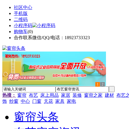
社区中心
手机版
二维码
小程序码
购物车
(
0
)
合作联系微信/QQ/电话：18923733323
1
2
热搜：
窗帘
布艺
床上用品
家居
装修
窗帘之家
建材
布艺
饰
纱窗
中心
门窗
天花
家具
家电
窗帘头条