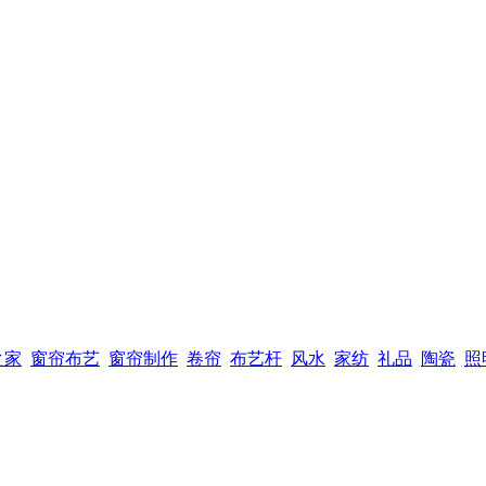
之家
窗帘布艺
窗帘制作
卷帘
布艺杆
风水
家纺
礼品
陶瓷
照