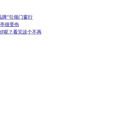
品牌”引领门窗行
车亭很受伤
业好呢？看完这个不再