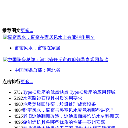
推荐图文
更多...
窗帘风水，窗帘在家居
中国陶瓷总部：河北省
点击排行
更多...
573
1
Type-C母座的优点缺点 Type-C母座的应用领域
519
2
水泥路边石模具材质选用要求
490
3
垃圾焚烧回转窑，垃圾处理成套设备
480
4
卧室风水，窗帘与卧室风水究竟有哪些讲究？
452
5
老旧泳池翻新改造，泳池表面装饰防水材料新宠
409
6
储能焊机具备哪些优质的性能—苏州安嘉