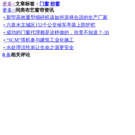
更多
>
文章标签：
门窗
纱窗
更多
>
同类布艺窗帘资讯
• 新型高效重型细碎机该如何选择合适的生产厂家
• 六盘水主城区152个公交候车亭装上防护栏
• 成功的门窗代理都是这样做的，你竟不知道？-泊
• “SCM”塔机参与建筑工业化施工
• 水处理活性炭让生命之源更安全
0
条
相关评论