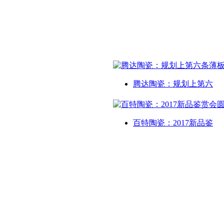
腾达陶瓷：规划上第六
百特陶瓷：2017新品鉴