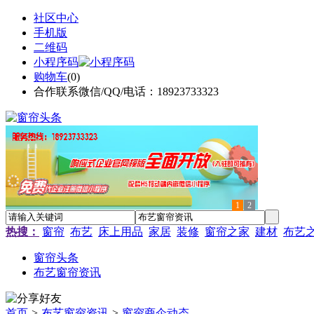
社区中心
手机版
二维码
小程序码
购物车
(
0
)
合作联系微信/QQ/电话：18923733323
1
2
热搜：
窗帘
布艺
床上用品
家居
装修
窗帘之家
建材
布艺
窗帘头条
布艺窗帘资讯
首页
>
布艺窗帘资讯
>
窗帘商企动态