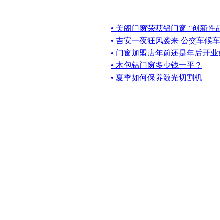
• 美阁门窗荣获铝门窗 “创新性
• 吉安一夜狂风袭来 公交车候
• 门窗加盟店年前还是年后开
• 木包铝门窗多少钱一平？
• 夏季如何保养激光切割机