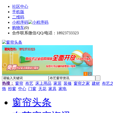
社区中心
手机版
二维码
小程序码
购物车
(
0
)
合作联系微信/QQ/电话：18923733323
1
2
热搜：
窗帘
布艺
床上用品
家居
装修
窗帘之家
建材
布艺
饰
纱窗
中心
门窗
天花
家具
家电
窗帘头条