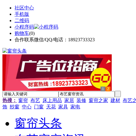
社区中心
手机版
二维码
小程序码
购物车
(
0
)
合作联系微信/QQ/电话：18923733323
1
2
热搜：
窗帘
布艺
床上用品
家居
装修
窗帘之家
建材
布艺
饰
纱窗
中心
门窗
天花
家具
家电
窗帘头条