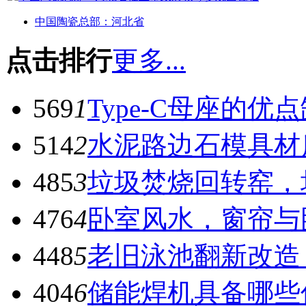
中国陶瓷总部：河北省
点击排行
更多...
569
1
Type-C母座的优
514
2
水泥路边石模具材
485
3
垃圾焚烧回转窑，
476
4
卧室风水，窗帘与
448
5
老旧泳池翻新改造
404
6
储能焊机具备哪些