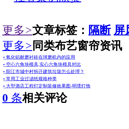
更多
>
文章标签：
隔断
屏
更多
>
同类布艺窗帘资讯
• 氧化铝耐磨衬砖在球磨机内的应用
• 空心六角块模具,实心六角块模具对比
• 阳江市城中村拆迁建筑垃圾怎么处理？
• 常用工业过滤纸规格种类
• 大型酒店工程灯定制装修效果图-明璞灯饰
0
条
相关评论