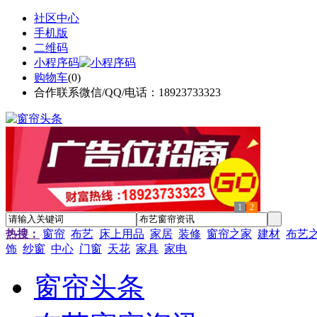
社区中心
手机版
二维码
小程序码
购物车
(
0
)
合作联系微信/QQ/电话：18923733323
1
2
热搜：
窗帘
布艺
床上用品
家居
装修
窗帘之家
建材
布艺
饰
纱窗
中心
门窗
天花
家具
家电
窗帘头条