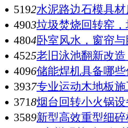
519
2
水泥路边石模具材
490
3
垃圾焚烧回转窑，
480
4
卧室风水，窗帘与
452
5
老旧泳池翻新改造
409
6
储能焊机具备哪些
393
7
专业运动木地板施
371
8
烟台回转小火锅设
358
9
新型高效重型细碎