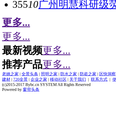
355
10
广州明慧科研级
更多...
更多...
最新视频
更多...
推荐产品
更多...
老姚之家
|
全景头条
|
照明之家
|
防水之家
|
防盗之家
|
区快洞察
建材
|
720全景
|
企业之家
|
移动社区
|
关于我们
|
联系方式
|
(c)2015-2017 Bybc.cn SYSTEM All Rights Reserved
Powered by
窗帘头条