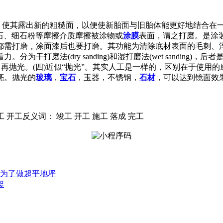
伤面磨掉，使其露出新的粗糙面，以便使新胎面与旧胎体能更好地结
、浮石、细石粉等摩擦介质摩擦被涂物或
涂膜
表面，谓之打磨。是涂
都需打磨，涂面漆后也要打磨。其功能为清除底材表面的毛刺、
干打磨法(dry sanding)和湿打磨法(wet sandin
再抛光。(四)近似“抛光”。其实人工是一样的，区别在于使用的
亮。抛光的
玻璃
，
宝石
，玉器，不锈钢，
石材
，可以达到镜面效
工 开工反义词： 竣工 开工 施工 落成 完工
为了做超平地坪
架