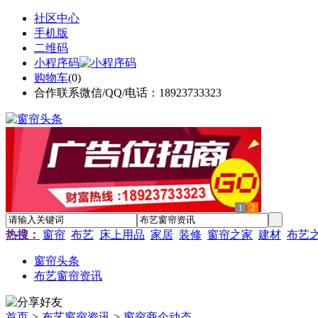
社区中心
手机版
二维码
小程序码
购物车
(
0
)
合作联系微信/QQ/电话：18923733323
1
2
热搜：
窗帘
布艺
床上用品
家居
装修
窗帘之家
建材
布艺
窗帘头条
布艺窗帘资讯
首页
>
布艺窗帘资讯
>
窗帘商企动态