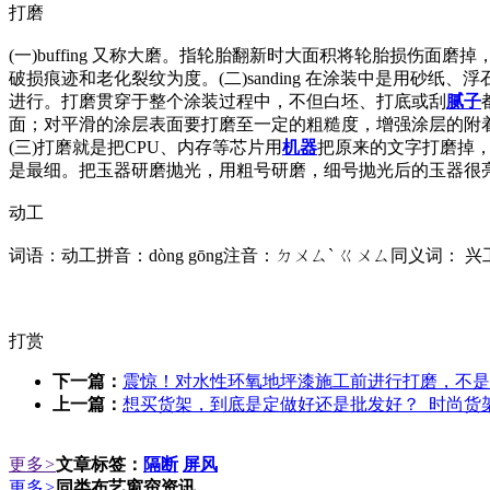
打磨
(一)buffing 又称大磨。指轮胎翻新时大面积将轮胎损
破损痕迹和老化裂纹为度。(二)sanding 在涂装中是用砂纸
进行。打磨贯穿于整个涂装过程中，不但白坯、打底或刮
腻子
面；对平滑的涂层表面要打磨至一定的粗糙度，增强涂层的附着力。分为
(三)打磨就是把CPU、内存等芯片用
机器
把原来的文字打磨掉，
是最细。把玉器研磨抛光，用粗号研磨，细号抛光后的玉器很
动工
词语：动工拼音：dòng gōng注音：ㄉㄨㄙˋ ㄍㄨㄙ同义词： 兴
打赏
下一篇：
震惊！对水性环氧地坪漆施工前进行打磨，不是
上一篇：
想买货架，到底是定做好还是批发好？_时尚货
更多
>
文章标签：
隔断
屏风
更多
>
同类布艺窗帘资讯