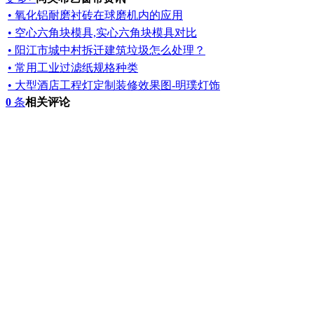
• 氧化铝耐磨衬砖在球磨机内的应用
• 空心六角块模具,实心六角块模具对比
• 阳江市城中村拆迁建筑垃圾怎么处理？
• 常用工业过滤纸规格种类
• 大型酒店工程灯定制装修效果图-明璞灯饰
0
条
相关评论