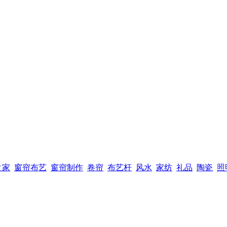
之家
窗帘布艺
窗帘制作
卷帘
布艺杆
风水
家纺
礼品
陶瓷
照