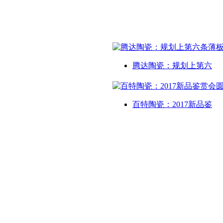
腾达陶瓷：规划上第六
百特陶瓷：2017新品鉴