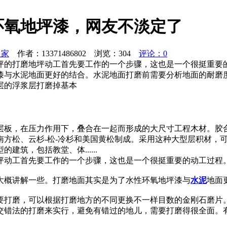
环氧地坪漆，网友不淡定了
之家
作者：13371486802 浏览：
304
评论：0
坪的打磨地坪动工首先要工作的一个步骤，这也是一个很挺重要
漆与水泥地面更好的结合。水泥地面打磨前需要分析地面的耐磨
层的浮浆层打磨掉基本
层板，在压力作用下，叠合在一起而形成的大尺寸工程木材。胶
南方松、云杉-松-冷杉和美国黄松制成。采用这种大型层积材，
筑，包括教堂、体......
坪动工首先要工作的一个步骤，这也是一个很挺重要的动工过程
大概讲解一些。打磨地面其实是为了水性环氧地坪漆与
水泥
地面
要打磨，可以根据打磨地方的不同更换不一样目数的金刚石磨片
交错法的打磨来实行，避免有错过的地儿，需要打磨得很全面。