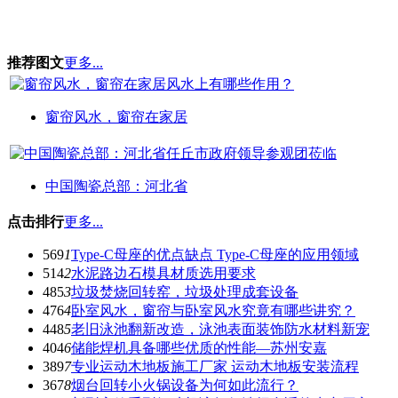
推荐图文
更多...
窗帘风水，窗帘在家居
中国陶瓷总部：河北省
点击排行
更多...
569
1
Type-C母座的优点缺点 Type-C母座的应用领域
514
2
水泥路边石模具材质选用要求
485
3
垃圾焚烧回转窑，垃圾处理成套设备
476
4
卧室风水，窗帘与卧室风水究竟有哪些讲究？
448
5
老旧泳池翻新改造，泳池表面装饰防水材料新宠
404
6
储能焊机具备哪些优质的性能—苏州安嘉
389
7
专业运动木地板施工厂家 运动木地板安装流程
367
8
烟台回转小火锅设备为何如此流行？