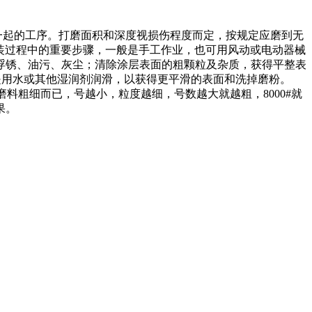
合在一起的工序。打磨面积和深度视损伤程度而定，按规定应磨到无
装过程中的重要步骤，一般是手工作业，也可用风动或电动器械
浮锈、油污、灰尘；清除涂层表面的粗颗粒及杂质，获得平整表
g)，后者是用水或其他湿润剂润滑，以获得更平滑的表面和洗掉磨粉。
磨料粗细而已，号越小，粒度越细，号数越大就越粗，8000#就
果。