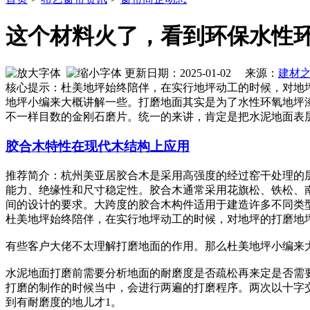
这个材料火了，看到环保水性
更新日期：2025-01-02 来源：
建材
核心提示：杜美地坪始终陪伴，在实行地坪动工的时候，对地
地坪小编来大概讲解一些。打磨地面其实是为了水性环氧地坪
不一样目数的金刚石磨片。统一的来讲，肯定是把水泥地面表
胶合木特性在现代木结构上应用
推荐简介：杭州美亚居胶合木是采用高强度的经过窑干处理的
能力、绝缘性和尺寸稳定性。胶合木通常采用花旗松、铁松、
间的设计的要求。大跨度的胶合木构件适用于建造许多不同类型的建
杜美地坪始终陪伴，在实行地坪动工的时候，对地坪的打磨地
有些客户大佬不太理解打磨地面的作用。那么杜美地坪小编来
水泥地面打磨前需要分析地面的耐磨度是否疏松再来定是否需
打磨的制作的时候当中，会进行两遍的打磨程序。两次以十字
到有耐磨度的地儿才1。