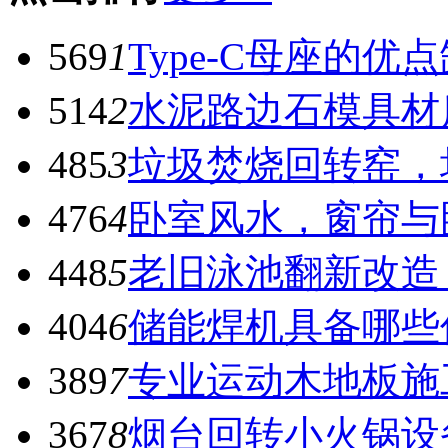
569
1
Type-C母座的优
514
2
水泥路边石模具材
485
3
垃圾焚烧回转窑，
476
4
卧室风水，窗帘与
448
5
老旧泳池翻新改造
404
6
储能焊机具备哪些
389
7
专业运动木地板施
367
8
烟台回转小火锅设