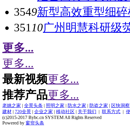
354
9
新型高效重型细碎
351
10
广州明慧科研级
更多...
更多...
最新视频
更多...
推荐产品
更多...
老姚之家
|
全景头条
|
照明之家
|
防水之家
|
防盗之家
|
区快洞察
建材
|
720全景
|
企业之家
|
移动社区
|
关于我们
|
联系方式
|
(c)2015-2017 Bybc.cn SYSTEM All Rights Reserved
Powered by
窗帘头条