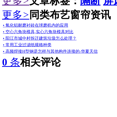
更多
>
文章标签：
隔断
屏
更多
>
同类布艺窗帘资讯
• 氧化铝耐磨衬砖在球磨机内的应用
• 空心六角块模具,实心六角块模具对比
• 阳江市城中村拆迁建筑垃圾怎么处理？
• 常用工业过滤纸规格种类
• 高频焊接H型钢是怎样与其他构件连接的-华夏天信
0
条
相关评论