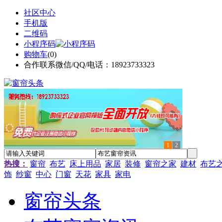
社区中心
手机版
二维码
小程序码
购物车
(
0
)
合作联系微信/QQ/电话：18923733323
1
2
热搜：
窗帘
布艺
床上用品
家居
装修
窗帘之家
建材
布艺
饰
纱窗
中心
门窗
天花
家具
家电
窗帘头条