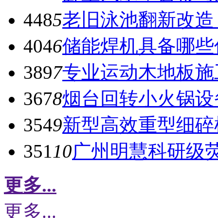
448
5
老旧泳池翻新改造
404
6
储能焊机具备哪些
389
7
专业运动木地板施
367
8
烟台回转小火锅设
354
9
新型高效重型细碎
351
10
广州明慧科研级
更多...
更多...