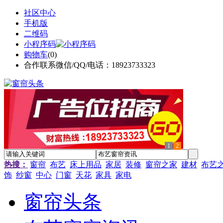
社区中心
手机版
二维码
小程序码
购物车
(
0
)
合作联系微信/QQ/电话：18923733323
1
2
热搜：
窗帘
布艺
床上用品
家居
装修
窗帘之家
建材
布艺
饰
纱窗
中心
门窗
天花
家具
家电
窗帘头条