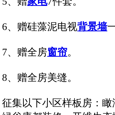
5、赠
家电
7件套。
6、赠硅藻泥电视
背景墙
7、赠全房
窗帘
。
8、赠全房美缝。
征集以下小区样板房：瞰