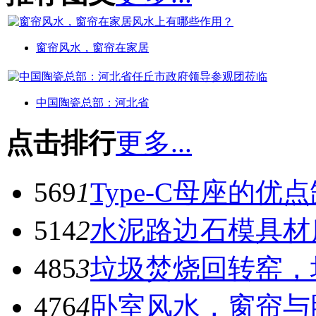
窗帘风水，窗帘在家居
中国陶瓷总部：河北省
点击排行
更多...
569
1
Type-C母座的优
514
2
水泥路边石模具材
485
3
垃圾焚烧回转窑，
476
4
卧室风水，窗帘与