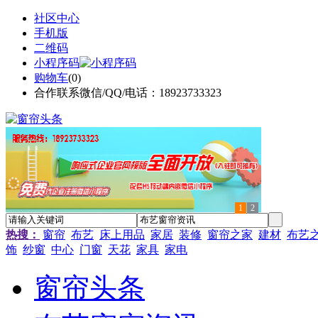
社区中心
手机版
二维码
小程序码
购物车
(
0
)
合作联系微信/QQ/电话：18923733323
1
2
热搜：
窗帘
布艺
床上用品
家居
装修
窗帘之家
建材
布艺
饰
纱窗
中心
门窗
天花
家具
家电
窗帘头条