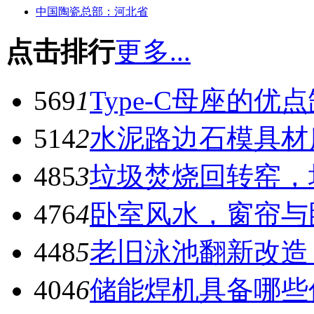
中国陶瓷总部：河北省
点击排行
更多...
569
1
Type-C母座的优
514
2
水泥路边石模具材
485
3
垃圾焚烧回转窑，
476
4
卧室风水，窗帘与
448
5
老旧泳池翻新改造
404
6
储能焊机具备哪些