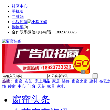
社区中心
手机版
二维码
小程序码
购物车
(
0
)
合作联系微信/QQ/电话：18923733323
1
2
热搜：
窗帘
布艺
床上用品
家居
装修
窗帘之家
建材
布艺
饰
纱窗
中心
门窗
天花
家具
家电
窗帘头条