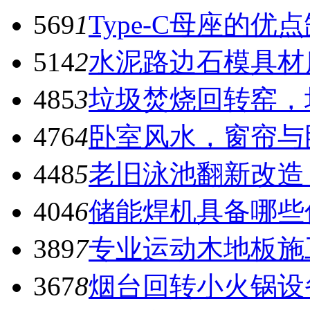
569
1
Type-C母座的优
514
2
水泥路边石模具材
485
3
垃圾焚烧回转窑，
476
4
卧室风水，窗帘与
448
5
老旧泳池翻新改造
404
6
储能焊机具备哪些
389
7
专业运动木地板施
367
8
烟台回转小火锅设