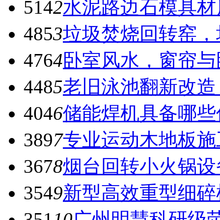
514
2
水泥路边石模具材
485
3
垃圾焚烧回转窑，
476
4
卧室风水，窗帘与
448
5
老旧泳池翻新改造
404
6
储能焊机具备哪些
389
7
专业运动木地板施
367
8
烟台回转小火锅设
354
9
新型高效重型细碎
351
10
广州明慧科研级