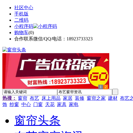
社区中心
手机版
二维码
小程序码
购物车
(
0
)
合作联系微信/QQ/电话：18923733323
1
2
热搜：
窗帘
布艺
床上用品
家居
装修
窗帘之家
建材
布艺
饰
纱窗
中心
门窗
天花
家具
家电
窗帘头条