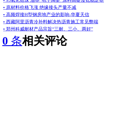
• 95氧化锆珠 油墨_电子陶瓷_涂料高硬度钇稳定研
• 原材料价格飞涨 绝缘接头产量不减
• 高频焊接H型钢房地产业的影响-华夏天信
• 西藏阿里沥青冷补料解决热沥青施工常见弊端
• 郑州科威耐材产品宗旨“三耐、三小、两好”
0
条
相关评论