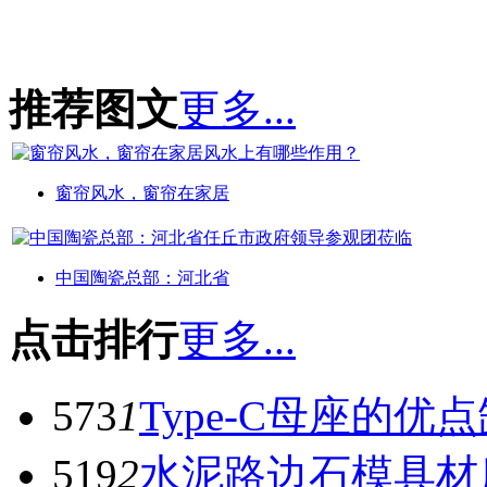
推荐图文
更多...
窗帘风水，窗帘在家居
中国陶瓷总部：河北省
点击排行
更多...
573
1
Type-C母座的优
519
2
水泥路边石模具材