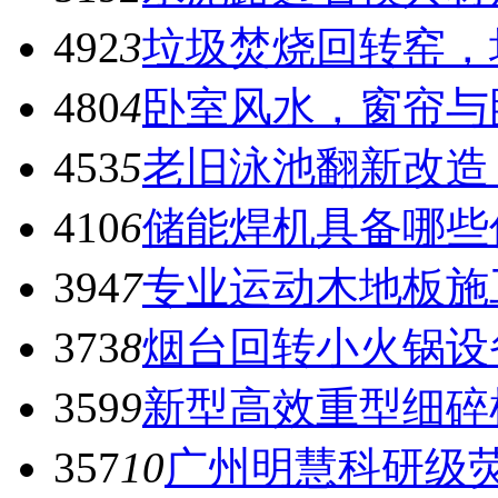
492
3
垃圾焚烧回转窑，
480
4
卧室风水，窗帘与
453
5
老旧泳池翻新改造
410
6
储能焊机具备哪些
394
7
专业运动木地板施
373
8
烟台回转小火锅设
359
9
新型高效重型细碎
357
10
广州明慧科研级