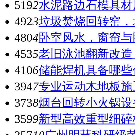
519
2
水泥路边石模具材
492
3
垃圾焚烧回转窑，
480
4
卧室风水，窗帘与
453
5
老旧泳池翻新改造
410
6
储能焊机具备哪些
394
7
专业运动木地板施
373
8
烟台回转小火锅设
359
9
新型高效重型细碎