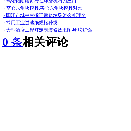
• 氧化铝耐磨衬砖在球磨机内的应用
• 空心六角块模具,实心六角块模具对比
• 阳江市城中村拆迁建筑垃圾怎么处理？
• 常用工业过滤纸规格种类
• 大型酒店工程灯定制装修效果图-明璞灯饰
0
条
相关评论