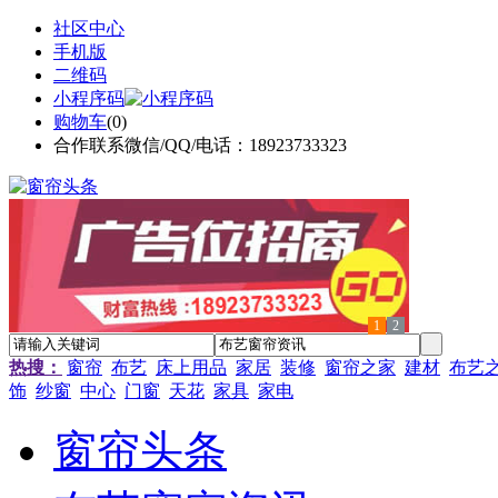
社区中心
手机版
二维码
小程序码
购物车
(
0
)
合作联系微信/QQ/电话：18923733323
1
2
热搜：
窗帘
布艺
床上用品
家居
装修
窗帘之家
建材
布艺
饰
纱窗
中心
门窗
天花
家具
家电
窗帘头条