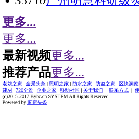
357
10
广州明慧科研级
更多...
更多...
最新视频
更多...
推荐产品
更多...
老姚之家
|
全景头条
|
照明之家
|
防水之家
|
防盗之家
|
区快洞察
建材
|
720全景
|
企业之家
|
移动社区
|
关于我们
|
联系方式
|
(c)2015-2017 Bybc.cn SYSTEM All Rights Reserved
Powered by
窗帘头条