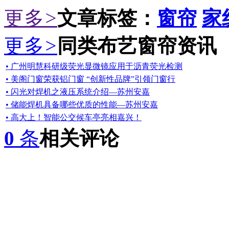
更多
>
文章标签：
窗帘
家
更多
>
同类布艺窗帘资讯
• 广州明慧科研级荧光显微镜应用于沥青荧光检测
• 美阁门窗荣获铝门窗 “创新性品牌”引领门窗行
• 闪光对焊机之液压系统介绍—苏州安嘉
• 储能焊机具备哪些优质的性能—苏州安嘉
• 高大上！智能公交候车亭亮相嘉兴！
0
条
相关评论