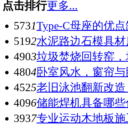
点击排行
更多...
573
1
Type-C母座的优
519
2
水泥路边石模具材
490
3
垃圾焚烧回转窑，
480
4
卧室风水，窗帘与
452
5
老旧泳池翻新改造
409
6
储能焊机具备哪些
393
7
专业运动木地板施