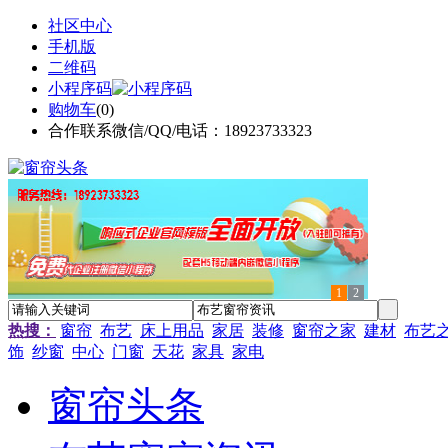
社区中心
手机版
二维码
小程序码
购物车
(
0
)
合作联系微信/QQ/电话：18923733323
1
2
热搜：
窗帘
布艺
床上用品
家居
装修
窗帘之家
建材
布艺
饰
纱窗
中心
门窗
天花
家具
家电
窗帘头条