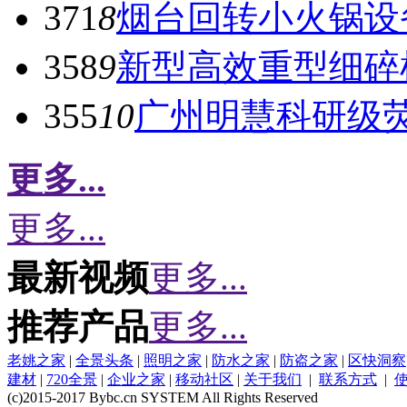
371
8
烟台回转小火锅设
358
9
新型高效重型细碎
355
10
广州明慧科研级
更多...
更多...
最新视频
更多...
推荐产品
更多...
老姚之家
|
全景头条
|
照明之家
|
防水之家
|
防盗之家
|
区快洞察
建材
|
720全景
|
企业之家
|
移动社区
|
关于我们
|
联系方式
|
(c)2015-2017 Bybc.cn SYSTEM All Rights Reserved