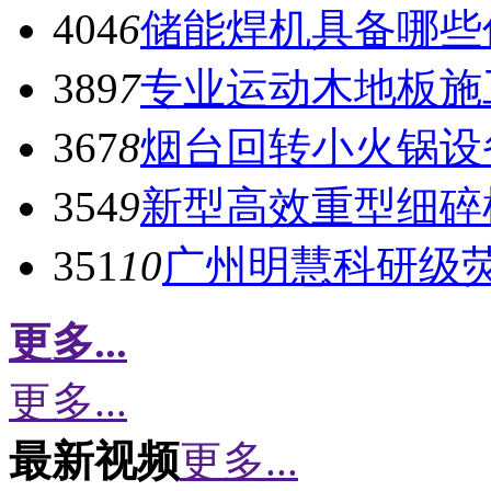
404
6
储能焊机具备哪些
389
7
专业运动木地板施
367
8
烟台回转小火锅设
354
9
新型高效重型细碎
351
10
广州明慧科研级
更多...
更多...
最新视频
更多...