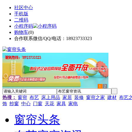
社区中心
手机版
二维码
小程序码
购物车
(
0
)
合作联系微信/QQ/电话：18923733323
1
2
热搜：
窗帘
布艺
床上用品
家居
装修
窗帘之家
建材
布艺
饰
纱窗
中心
门窗
天花
家具
家电
窗帘头条