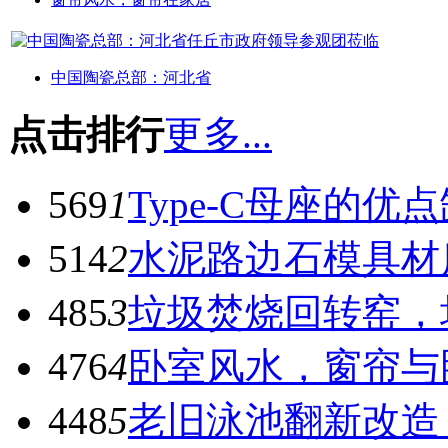
中国陶瓷总部：河北省
点击排行
更多...
569
1
Type-C母座的优
514
2
水泥路边石模具材
485
3
垃圾焚烧回转窑，
476
4
卧室风水，窗帘与
448
5
老旧泳池翻新改造