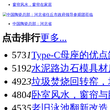
窗帘风水，窗帘在家居
中国陶瓷总部：河北省
点击排行
更多...
573
1
Type-C母座的优
519
2
水泥路边石模具材
492
3
垃圾焚烧回转窑，
480
4
卧室风水，窗帘与
453
5
老旧泳池翻新改造