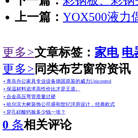
下一篇：
彩钢板、彩钢
上一篇：
YOX500液
更多
>
文章标签：
家电
电
更多
>
同类布艺窗帘资讯
• 青岛办公家具专业设备德国原装的威力Unicontrol
• 保温材料追求高性价比才是王道。
• 合金高压弯管质量过硬
• 哈尔滨大树装饰公司盛和世纪洋房设计，经典欧式
• 穿孔硅酸钙板多少钱一张？
0
条
相关评论