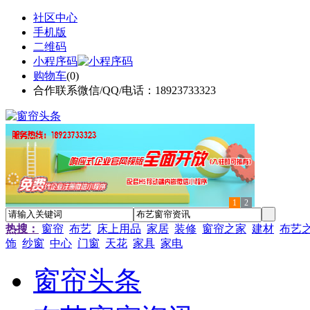
社区中心
手机版
二维码
小程序码
购物车
(
0
)
合作联系微信/QQ/电话：18923733323
1
2
热搜：
窗帘
布艺
床上用品
家居
装修
窗帘之家
建材
布艺
饰
纱窗
中心
门窗
天花
家具
家电
窗帘头条