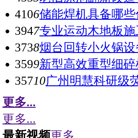
410
6
储能焊机具备哪些
394
7
专业运动木地板施
373
8
烟台回转小火锅设
359
9
新型高效重型细碎
357
10
广州明慧科研级
更多...
更多...
最新视频
更多...