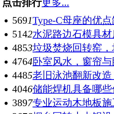
点击排行
更多...
569
1
Type-C母座的优
514
2
水泥路边石模具材
485
3
垃圾焚烧回转窑，
476
4
卧室风水，窗帘与
448
5
老旧泳池翻新改造
404
6
储能焊机具备哪些
389
7
专业运动木地板施