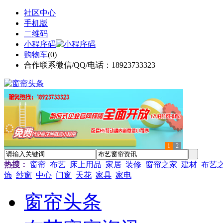
社区中心
手机版
二维码
小程序码
购物车
(
0
)
合作联系微信/QQ/电话：18923733323
1
2
热搜：
窗帘
布艺
床上用品
家居
装修
窗帘之家
建材
布艺
饰
纱窗
中心
门窗
天花
家具
家电
窗帘头条