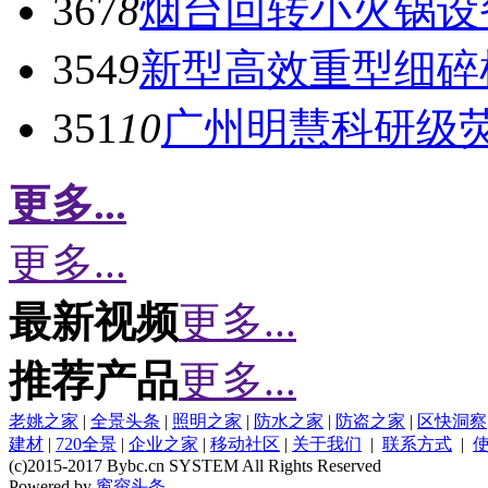
367
8
烟台回转小火锅设
354
9
新型高效重型细碎
351
10
广州明慧科研级
更多...
更多...
最新视频
更多...
推荐产品
更多...
老姚之家
|
全景头条
|
照明之家
|
防水之家
|
防盗之家
|
区快洞察
建材
|
720全景
|
企业之家
|
移动社区
|
关于我们
|
联系方式
|
(c)2015-2017 Bybc.cn SYSTEM All Rights Reserved
Powered by
窗帘头条