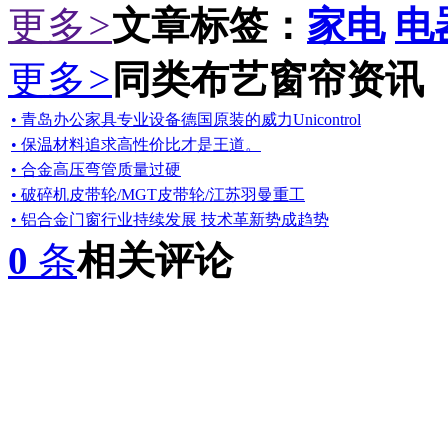
更多
>
文章标签：
家电
电
更多
>
同类布艺窗帘资讯
• 青岛办公家具专业设备德国原装的威力Unicontrol
• 保温材料追求高性价比才是王道。
• 合金高压弯管质量过硬
• 破碎机皮带轮/MGT皮带轮/江苏羽曼重工
• 铝合金门窗行业持续发展 技术革新势成趋势
0
条
相关评论