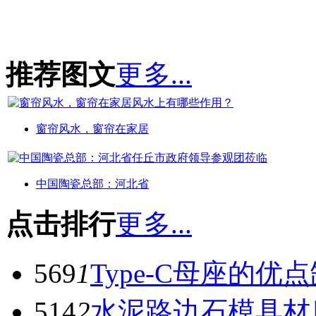
推荐图文
更多...
窗帘风水，窗帘在家居
中国陶瓷总部：河北省
点击排行
更多...
569
1
Type-C母座的优
514
2
水泥路边石模具材