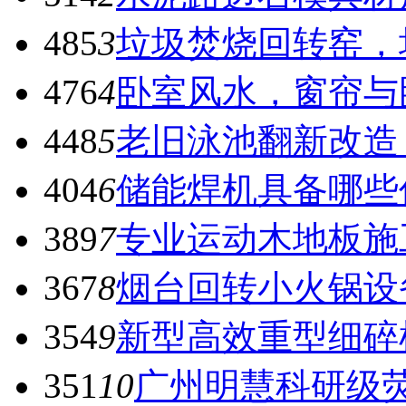
485
3
垃圾焚烧回转窑，
476
4
卧室风水，窗帘与
448
5
老旧泳池翻新改造
404
6
储能焊机具备哪些
389
7
专业运动木地板施
367
8
烟台回转小火锅设
354
9
新型高效重型细碎
351
10
广州明慧科研级