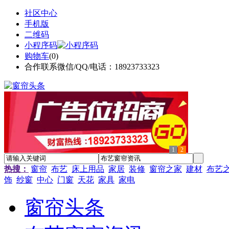
社区中心
手机版
二维码
小程序码
购物车
(
0
)
合作联系微信/QQ/电话：18923733323
1
2
热搜：
窗帘
布艺
床上用品
家居
装修
窗帘之家
建材
布艺
饰
纱窗
中心
门窗
天花
家具
家电
窗帘头条