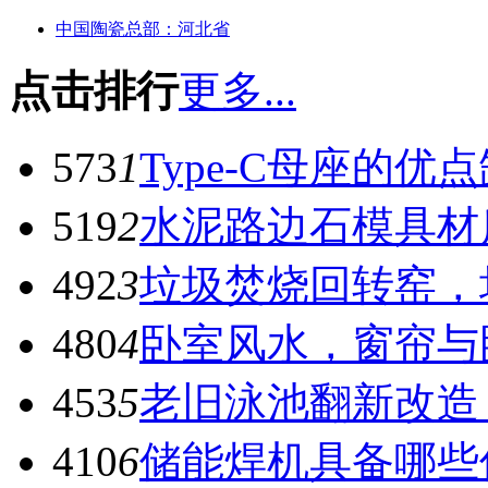
中国陶瓷总部：河北省
点击排行
更多...
573
1
Type-C母座的优
519
2
水泥路边石模具材
492
3
垃圾焚烧回转窑，
480
4
卧室风水，窗帘与
453
5
老旧泳池翻新改造
410
6
储能焊机具备哪些