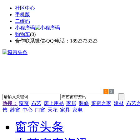
社区中心
手机版
二维码
小程序码
购物车
(
0
)
合作联系微信/QQ/电话：18923733323
1
2
热搜：
窗帘
布艺
床上用品
家居
装修
窗帘之家
建材
布艺
饰
纱窗
中心
门窗
天花
家具
家电
窗帘头条