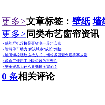
更多
>
文章标签：
壁纸
墙
更多
>
同类布艺窗帘资讯
• 储能焊机焊接是否省电—苏州安嘉
• 智慧停车助力 解决城市“成长”烦恼
• 地脚螺栓螺纹连接方式，螺栓紧固避免塔机事故发
• 粮食厂使用工业吸尘器的重要性
• 安全光幕为什么要选择抗震的？
0
条
相关评论