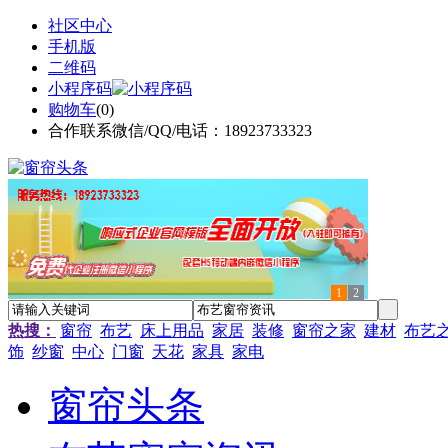
社区中心
手机版
二维码
小程序码
购物车
(
0
)
合作联系微信/QQ/电话：18923733323
1
2
热搜：
窗帘
布艺
床上用品
家居
装修
窗帘之家
建材
布艺
饰
纱窗
中心
门窗
天花
家具
家电
窗帘头条