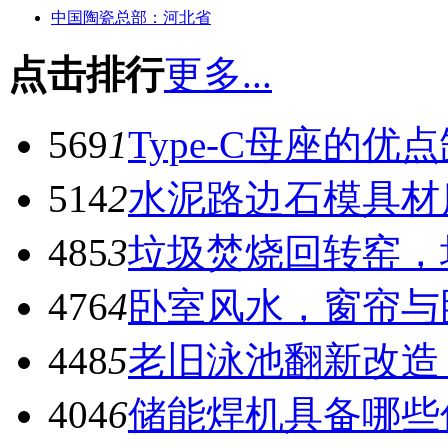
中国陶瓷总部：河北省
点击排行
更多...
569
1
Type-C母座的优
514
2
水泥路边石模具材
485
3
垃圾焚烧回转窑，
476
4
卧室风水，窗帘与
448
5
老旧泳池翻新改造
404
6
储能焊机具备哪些