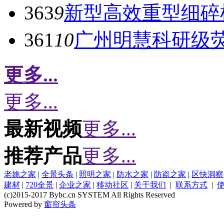
363
9
新型高效重型细碎
361
10
广州明慧科研级
更多...
更多...
最新视频
更多...
推荐产品
更多...
老姚之家
|
全景头条
|
照明之家
|
防水之家
|
防盗之家
|
区快洞察
建材
|
720全景
|
企业之家
|
移动社区
|
关于我们
|
联系方式
|
(c)2015-2017 Bybc.cn SYSTEM All Rights Reserved
Powered by
窗帘头条