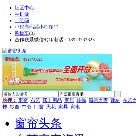
社区中心
手机版
二维码
小程序码
购物车
(
0
)
合作联系微信/QQ/电话：18923733323
1
2
热搜：
窗帘
布艺
床上用品
家居
装修
窗帘之家
建材
布艺
饰
纱窗
中心
门窗
天花
家具
家电
窗帘头条