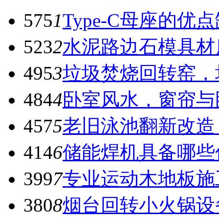
575
1
Type-C母座的优
523
2
水泥路边石模具材
495
3
垃圾焚烧回转窑，
484
4
卧室风水，窗帘与
457
5
老旧泳池翻新改造
414
6
储能焊机具备哪些
399
7
专业运动木地板施
380
8
烟台回转小火锅设