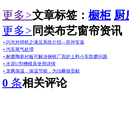
更多
>
文章标签：
橱柜
厨
更多
>
同类布艺窗帘资讯
• 闪光对焊机之液压系统介绍—苏州安嘉
• 汽车尾气处理
• 耐磨陶瓷衬板可解决钢铁厂高炉上料小车防磨问题
• 水泥U型槽模具使用详情
• 龙飒保温，保温节能，为治霾做贡献
0
条
相关评论