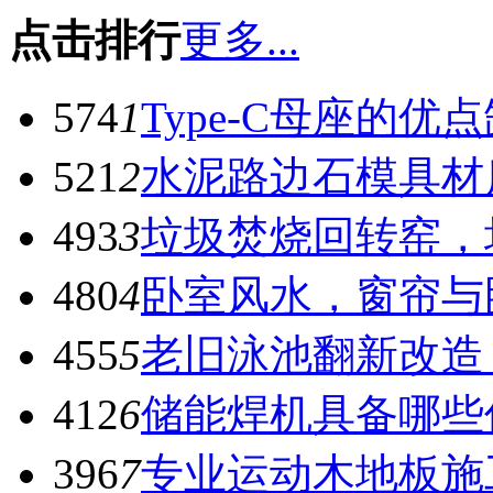
点击排行
更多...
574
1
Type-C母座的优
521
2
水泥路边石模具材
493
3
垃圾焚烧回转窑，
480
4
卧室风水，窗帘与
455
5
老旧泳池翻新改造
412
6
储能焊机具备哪些
396
7
专业运动木地板施