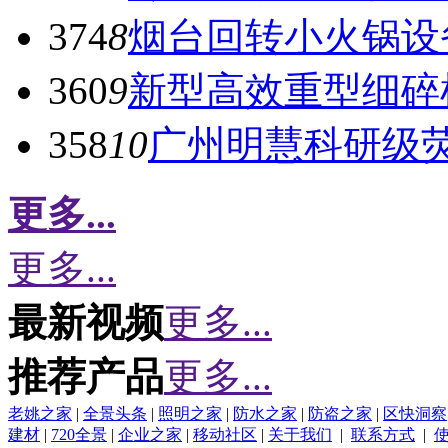
374
8
烟台回转小火锅设
360
9
新型高效重型细碎
358
10
广州明慧科研级
更多...
更多...
最新视频
更多...
推荐产品
更多...
老姚之家
|
全景头条
|
照明之家
|
防水之家
|
防盗之家
|
区快洞察
建材
|
720全景
|
企业之家
|
移动社区
|
关于我们
|
联系方式
|