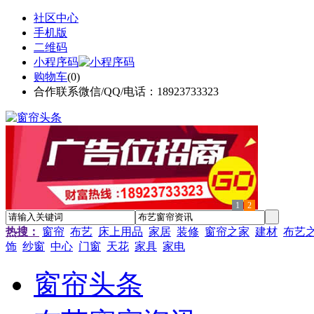
社区中心
手机版
二维码
小程序码
购物车
(
0
)
合作联系微信/QQ/电话：18923733323
1
2
热搜：
窗帘
布艺
床上用品
家居
装修
窗帘之家
建材
布艺
饰
纱窗
中心
门窗
天花
家具
家电
窗帘头条