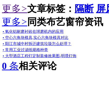
更多
>
文章标签：
隔断
屏
更多
>
同类布艺窗帘资讯
• 氧化铝耐磨衬砖在球磨机内的应用
• 空心六角块模具,实心六角块模具对比
• 阳江市城中村拆迁建筑垃圾怎么处理？
• 常用工业过滤纸规格种类
• 大型酒店工程灯定制装修效果图-明璞灯饰
0
条
相关评论