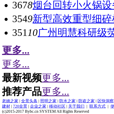
367
8
烟台回转小火锅设
354
9
新型高效重型细碎
351
10
广州明慧科研级
更多...
更多...
最新视频
更多...
推荐产品
更多...
老姚之家
|
全景头条
|
照明之家
|
防水之家
|
防盗之家
|
区快洞察
建材
|
720全景
|
企业之家
|
移动社区
|
关于我们
|
联系方式
|
(c)2015-2017 Bybc.cn SYSTEM All Rights Reserved