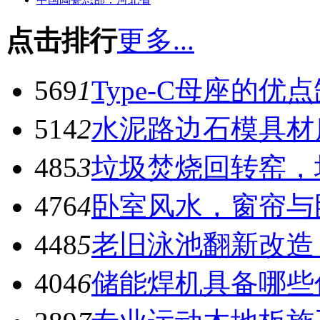
点击排行
更多...
569
1
Type-C母座的优
514
2
水泥路边石模具材
485
3
垃圾焚烧回转窑，
476
4
卧室风水，窗帘与
448
5
老旧泳池翻新改造
404
6
储能焊机具备哪些