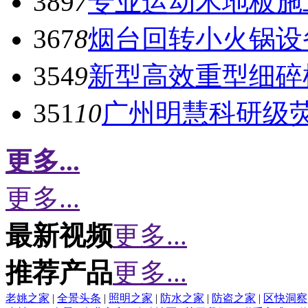
389
7
专业运动木地板施
367
8
烟台回转小火锅设
354
9
新型高效重型细碎
351
10
广州明慧科研级
更多...
更多...
最新视频
更多...
推荐产品
更多...
老姚之家
|
全景头条
|
照明之家
|
防水之家
|
防盗之家
|
区快洞察