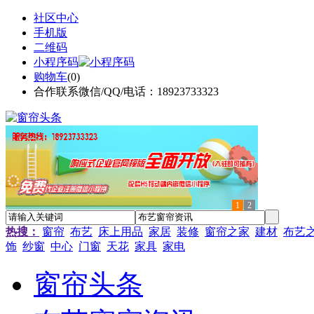
社区中心
手机版
二维码
小程序码
购物车
(
0
)
合作联系微信/QQ/电话：18923733323
1
2
热搜：
窗帘
布艺
床上用品
家居
装修
窗帘之家
建材
布艺
饰
纱窗
中心
门窗
天花
家具
家电
窗帘头条