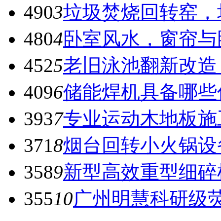
490
3
垃圾焚烧回转窑，
480
4
卧室风水，窗帘与
452
5
老旧泳池翻新改造
409
6
储能焊机具备哪些
393
7
专业运动木地板施
371
8
烟台回转小火锅设
358
9
新型高效重型细碎
355
10
广州明慧科研级