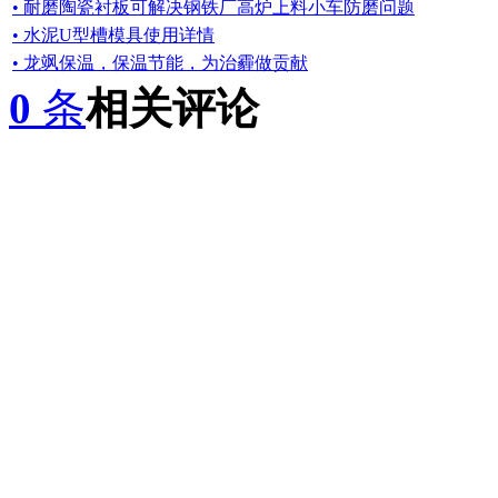
• 耐磨陶瓷衬板可解决钢铁厂高炉上料小车防磨问题
• 水泥U型槽模具使用详情
• 龙飒保温，保温节能，为治霾做贡献
0
条
相关评论