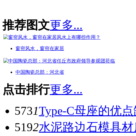
推荐图文
更多...
窗帘风水，窗帘在家居
中国陶瓷总部：河北省
点击排行
更多...
573
1
Type-C母座的优
519
2
水泥路边石模具材