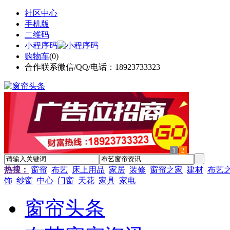
社区中心
手机版
二维码
小程序码
购物车
(
0
)
合作联系微信/QQ/电话：18923733323
1
2
热搜：
窗帘
布艺
床上用品
家居
装修
窗帘之家
建材
布艺
饰
纱窗
中心
门窗
天花
家具
家电
窗帘头条