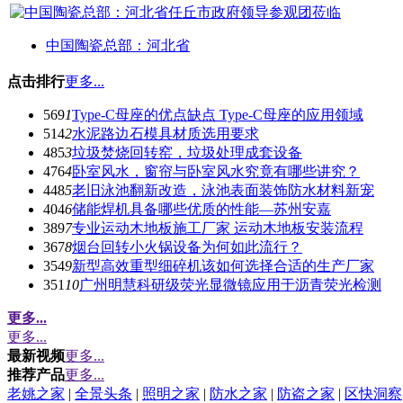
中国陶瓷总部：河北省
点击排行
更多...
569
1
Type-C母座的优点缺点 Type-C母座的应用领域
514
2
水泥路边石模具材质选用要求
485
3
垃圾焚烧回转窑，垃圾处理成套设备
476
4
卧室风水，窗帘与卧室风水究竟有哪些讲究？
448
5
老旧泳池翻新改造，泳池表面装饰防水材料新宠
404
6
储能焊机具备哪些优质的性能—苏州安嘉
389
7
专业运动木地板施工厂家 运动木地板安装流程
367
8
烟台回转小火锅设备为何如此流行？
354
9
新型高效重型细碎机该如何选择合适的生产厂家
351
10
广州明慧科研级荧光显微镜应用于沥青荧光检测
更多...
更多...
最新视频
更多...
推荐产品
更多...
老姚之家
|
全景头条
|
照明之家
|
防水之家
|
防盗之家
|
区快洞察