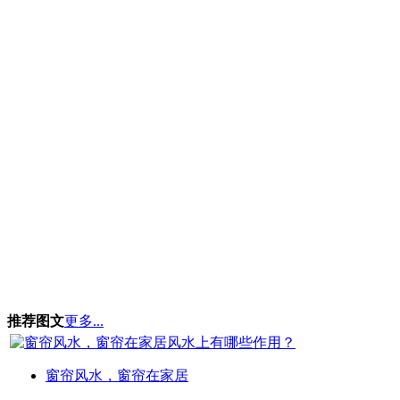
推荐图文
更多...
窗帘风水，窗帘在家居