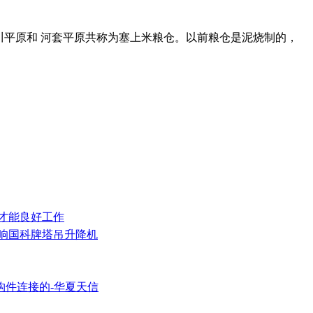
喻盛产粮食的地区 例：银川平原和 河套平原共称为塞上米粮仓。以前粮仓是泥烧制的，
护才能良好工作
影响国科牌塔吊升降机
构件连接的-华夏天信