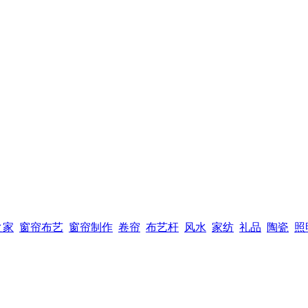
之家
窗帘布艺
窗帘制作
卷帘
布艺杆
风水
家纺
礼品
陶瓷
照