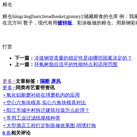
粮仓
粮仓liángcāng[barn;breadbasket;granary]∶储藏
在北方叫 甏子，现代有用
镀锌板
、彩涂板做的粮仓。用新钢彩
打赏
下一篇：
冷拔钢管质量的稳定性是由哪些因素决定的？
上一篇：
环氧树脂自流平的性能特点和适用范围
更多
>
文章标签：
隔断
屏风
更多
>
同类布艺窗帘资讯
• 氧化铝耐磨衬砖在球磨机内的应用
• 空心六角块模具,实心六角块模具对比
• 阳江市城中村拆迁建筑垃圾怎么处理？
• 常用工业过滤纸规格种类
• 大型酒店工程灯定制装修效果图-明璞灯饰
0
条
相关评论