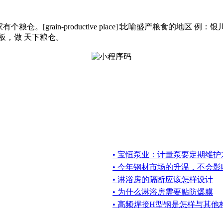
粮食的仓库 例：我家有个粮仓。[grain-productive place]∶比
板，做 天下粮仓。
• 宝恒泵业：计量泵要定期维
• 今年钢材市场的升温，不会
• 淋浴房的隔断应该怎样设计
• 为什么淋浴房需要贴防爆膜
• 高频焊接H型钢是怎样与其他