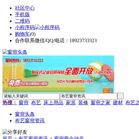
社区中心
手机版
二维码
小程序码
购物车
(
0
)
合作联系微信/QQ/电话：18923733323
1
2
热搜：
窗帘
布艺
床上用品
家居
装修
窗帘之家
建材
布艺
窗帘头条
布艺窗帘资讯
首页
>
布艺窗帘资讯
>
窗帘商企动态