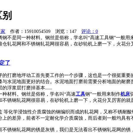
区别
之家
作者：15910054509 浏览：
147
评论：0
锈钢不是同一种材料。钢丝是俗称，学名叫“高速工具钢”一般用
粮仓轧花网和不锈钢轧花网很容易，在砂轮机上磨一下，火花分
定了
坪的打磨地坪动工首先要工作的一个步骤，这也是一个很挺重要
漆与水泥地面更好的结合。水泥地面打磨前需要分析地面的耐磨
浆层打磨掉基本......
一种材料。钢丝是俗称，学名叫“高速
工具
钢”一般用来制作
机床
和不锈钢轧花网很容易，在砂轮机上磨一下，火花分叉厉害的就
盐 等化学浸蚀性介质腐蚀的钢编织而成的轧花网，又称不锈耐酸
分上的差异，前者不一定耐化学介质腐蚀，而后者则一般均具有
而不锈钢轧花网的锈是灰锈，我们是无法看出不锈钢轧花网的锈