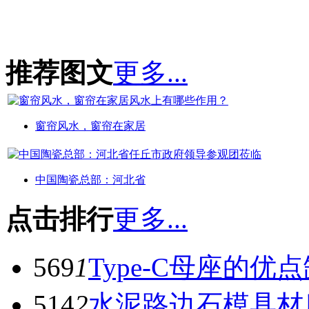
推荐图文
更多...
窗帘风水，窗帘在家居
中国陶瓷总部：河北省
点击排行
更多...
569
1
Type-C母座的优
514
2
水泥路边石模具材