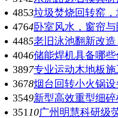
485
3
垃圾焚烧回转窑，
476
4
卧室风水，窗帘与
448
5
老旧泳池翻新改造
404
6
储能焊机具备哪些
389
7
专业运动木地板施
367
8
烟台回转小火锅设
354
9
新型高效重型细碎
351
10
广州明慧科研级