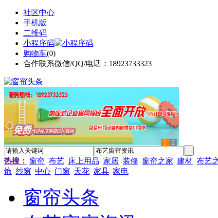
社区中心
手机版
二维码
小程序码
购物车
(
0
)
合作联系微信/QQ/电话：18923733323
1
2
热搜：
窗帘
布艺
床上用品
家居
装修
窗帘之家
建材
布艺
饰
纱窗
中心
门窗
天花
家具
家电
窗帘头条