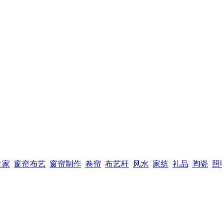
之家
窗帘布艺
窗帘制作
卷帘
布艺杆
风水
家纺
礼品
陶瓷
照