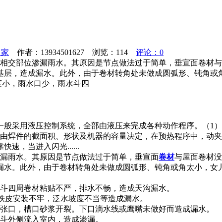
之家
作者：13934501627 浏览：
114
评论：0
层相交部位渗漏雨水。其原因是节点做法过于简单，垂宣面卷材
基层，造成漏水。此外，由于卷材转角处未做成圆弧形、钝角或
度小，雨水口少，雨水斗四
一般采用液压控制系统，全部由液压来完成各种动作程序。（1
序由焊件的截面积、形状及机器的容量决定，在预热程序中，动
，当进入闪光......
漏雨水。其原因是节点做法过于简单，垂宣面
卷材
与屋面卷材没
漏水。此外，由于卷材转角处未做成圆弧形、钝角或角太小，女
水斗四周卷材粘贴不严，排水不畅，造成天沟漏水。
，铁皮安装不牢，泛水坡度不当等造成漏水。
材张口，槽口砂浆开裂。下口滴水线或鹰嘴未做好而造成漏水。
水斗外侧流入室内，造成渗漏。