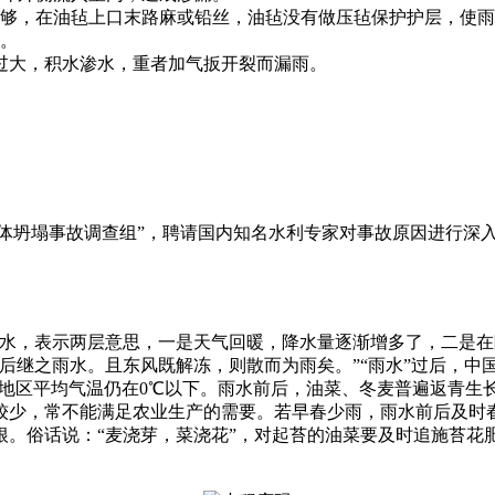
够，在油毡上口末路麻或铅丝，油毡没有做压毡保护护层，使雨
漏。
过大，积水渗水，重者加气扳开裂而漏雨。
5坝体坍塌事故调查组”，聘请国内知名水利专家对事故原因进行
多。雨水，表示两层意思，一是天气回暖，降水量逐渐增多了，二
后继之雨水。且东风既解冻，则散而为雨矣。”“雨水”过后，中
北地区平均气温仍在0℃以下。雨水前后，油菜、冬麦普遍返青生
较少，常不能满足农业生产的需要。若早春少雨，雨水前后及时
根。俗话说：“麦浇芽，菜浇花”，对起苔的油菜要及时追施苔花