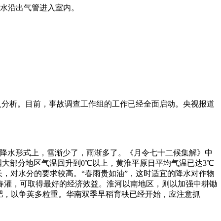
水沿出气管进入室内。
深入分析。目前，事故调查工作组的工作已经全面启动。央视报道
是在降水形式上，雪渐少了，雨渐多了。《月令七十二候集解》中
国大部分地区气温回升到0℃以上，黄淮平原日平均气温已达3℃
长，对水分的要求较高。“春雨贵如油”，这时适宜的降水对作物
春灌，可取得最好的经济效益。淮河以南地区，则以加强中耕锄
肥，以争荚多粒重。华南双季早稻育秧已经开始，应注意抓