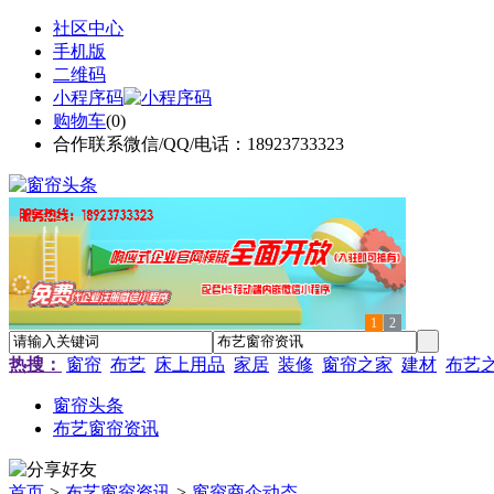
社区中心
手机版
二维码
小程序码
购物车
(
0
)
合作联系微信/QQ/电话：18923733323
1
2
热搜：
窗帘
布艺
床上用品
家居
装修
窗帘之家
建材
布艺
窗帘头条
布艺窗帘资讯
首页
>
布艺窗帘资讯
>
窗帘商企动态