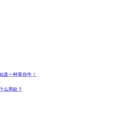
，知道一种算你牛！
有什么用处？