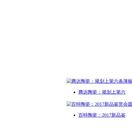
腾达陶瓷：规划上第六
百特陶瓷：2017新品鉴