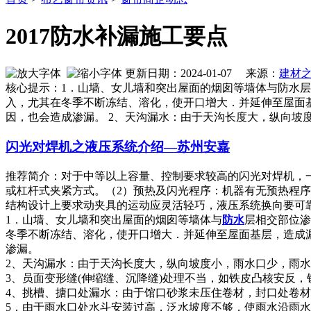
2017防水补漏施工要点
更新日期：2024-01-07 来源：
建材
核心提示：1．山墙、女儿墙和突出屋面的烟囱等墙体与防水
入，尤其在冬季不断冻结、溶化，使开口增大．并延伸至屋面
因，也会造成渗漏。 2、天沟漏水：由于天沟长度大，纵向坡
闪光对焊机之液压系统介绍—苏州安嘉
推荐简介：对于中等以上容量、控制要求较高的闪光对焊机，
或杠杆式夹紧方式。（2）预热及闪光程序：机器有无预热程
结构设计上要求动夹具的运动应灵活轻巧，液压系统换向要可靠快速
1．山墙、女儿墙和突出屋面的烟囱等墙体与
防水
层相交部位渗
冬季不断冻结、溶化，使开口增大．并延伸至屋面基层，造成
渗漏。
2、天沟漏水：由于天沟长度大，纵向坡度小，雨水口少，雨
3、员面变形缝(伸缩缝、沉降缝)处理不当，如铁皮凸核安反
4、挑槽、搪口处漏水：由于馆口砂浆未压住卷材，封口处卷
5．由于雨水口处水斗安装过高，泛水坡度不够，使雨水沿雨