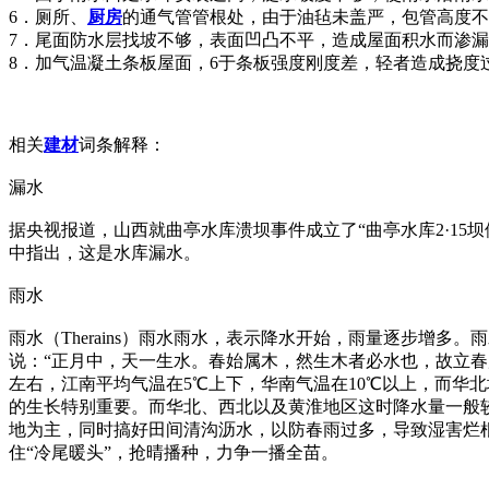
6．厕所、
厨房
的通气管管根处，由于油毡未盖严，包管高度不
7．尾面防水层找坡不够，表面凹凸不平，造成屋面积水而渗
8．加气温凝土条板屋面，6于条板强度刚度差，轻者造成挠度
相关
建材
词条解释：
漏水
据央视报道，山西就曲亭水库溃坝事件成立了“曲亭水库2·1
中指出，这是水库漏水。
雨水
雨水（Therains）雨水雨水，表示降水开始，雨量逐步增
说：“正月中，天一生水。春始属木，然生木者必水也，故立春
左右，江南平均气温在5℃上下，华南气温在10℃以上，而华
的生长特别重要。而华北、西北以及黄淮地区这时降水量一般
地为主，同时搞好田间清沟沥水，以防春雨过多，导致湿害烂
住“冷尾暖头”，抢晴播种，力争一播全苗。