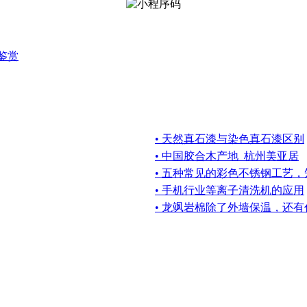
鉴赏
• 天然真石漆与染色真石漆区别
• 中国胶合木产地_杭州美亚居
• 五种常见的彩色不锈钢工艺
• 手机行业等离子清洗机的应用
• 龙飒岩棉除了外墙保温，还