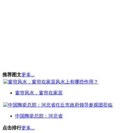
推荐图文
更多...
窗帘风水，窗帘在家居
中国陶瓷总部：河北省
点击排行
更多...