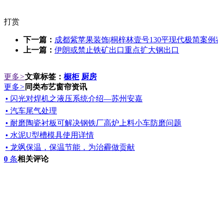
打赏
下一篇：
成都紫苹果装饰|桐梓林壹号130平现代极简案例
上一篇：
伊朗或禁止铁矿出口重点扩大钢出口
更多
>
文章标签：
橱柜
厨房
更多
>
同类布艺窗帘资讯
• 闪光对焊机之液压系统介绍—苏州安嘉
• 汽车尾气处理
• 耐磨陶瓷衬板可解决钢铁厂高炉上料小车防磨问题
• 水泥U型槽模具使用详情
• 龙飒保温，保温节能，为治霾做贡献
0
条
相关评论