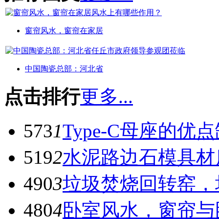
窗帘风水，窗帘在家居
中国陶瓷总部：河北省
点击排行
更多...
573
1
Type-C母座的优
519
2
水泥路边石模具材
490
3
垃圾焚烧回转窑，
480
4
卧室风水，窗帘与