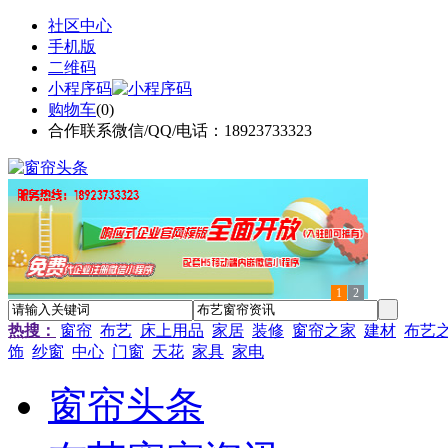
社区中心
手机版
二维码
小程序码
购物车
(
0
)
合作联系微信/QQ/电话：18923733323
1
2
热搜：
窗帘
布艺
床上用品
家居
装修
窗帘之家
建材
布艺
饰
纱窗
中心
门窗
天花
家具
家电
窗帘头条