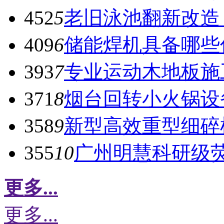
452
5
老旧泳池翻新改造
409
6
储能焊机具备哪些
393
7
专业运动木地板施
371
8
烟台回转小火锅设
358
9
新型高效重型细碎
355
10
广州明慧科研级
更多...
更多...