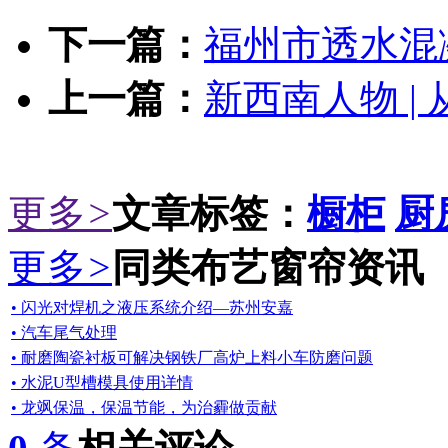
下一篇：
福州市透水混
上一篇：
新西南人物 |
更多
>
文章标签：
橱柜
厨
更多
>
同类布艺窗帘资讯
• 闪光对焊机之液压系统介绍—苏州安嘉
• 汽车尾气处理
• 耐磨陶瓷衬板可解决钢铁厂高炉上料小车防磨问题
• 水泥U型槽模具使用详情
• 龙飒保温，保温节能，为治霾做贡献