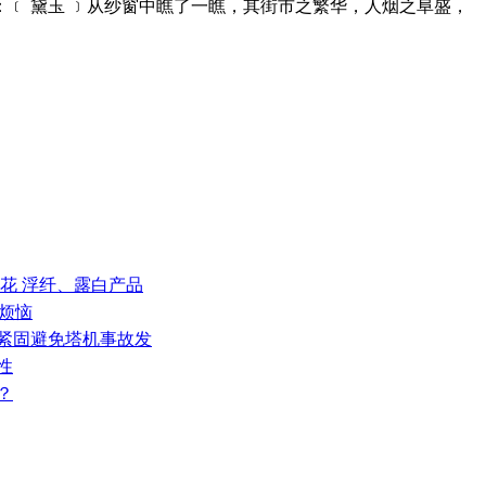
：﹝ 黛玉 ﹞从纱窗中瞧了一瞧，其街市之繁华，人烟之阜盛，
 料花 浮纤、露白产品
”烦恼
栓紧固避免塔机事故发
性
？