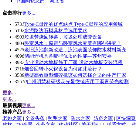
中国陶瓷总部：河北省
点击排行
更多...
573
1
Type-C母座的优点缺点 Type-C母座的应用领域
519
2
水泥路边石模具材质选用要求
490
3
垃圾焚烧回转窑，垃圾处理成套设备
480
4
卧室风水，窗帘与卧室风水究竟有哪些讲究？
452
5
老旧泳池翻新改造，泳池表面装饰防水材料新宠
409
6
储能焊机具备哪些优质的性能—苏州安嘉
393
7
专业运动木地板施工厂家 运动木地板安装流程
371
8
烟台回转小火锅设备为何如此流行？
358
9
新型高效重型细碎机该如何选择合适的生产厂家
355
10
广州明慧科研级荧光显微镜应用于沥青荧光检测
更多...
更多...
最新视频
更多...
推荐产品
更多...
老姚之家
|
全景头条
|
照明之家
|
防水之家
|
防盗之家
|
区快洞察
建材
|
720全景
|
企业之家
|
移动社区
|
关于我们
|
联系方式
|
(c)2015-2017 Bybc.cn SYSTEM All Rights Reserved