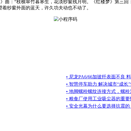
边》曲：“枝横翠竹暮寒生，花淡纱窗残月明。《红楼梦》第三回
望着纱窗外面的蓝天，许久功夫动也不动了。
• 尼龙PA6/66加玻纤表面不良
• 智慧停车助力 解决城市“成长
• 地脚螺栓螺纹连接方式，螺
• 粮食厂使用工业吸尘器的重要
• 安全光幕为什么要选择抗震的