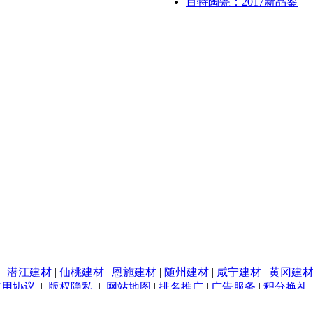
百特陶瓷：2017新品鉴
|
潜江建材
|
仙桃建材
|
恩施建材
|
随州建材
|
咸宁建材
|
黄冈建
使用协议
|
版权隐私
|
网站地图
|
排名推广
|
广告服务
|
积分换礼