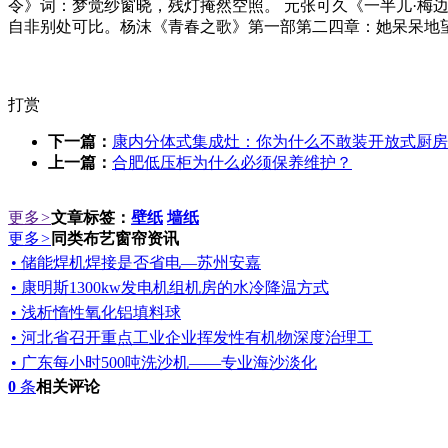
令》词：梦觉纱窗晓，残灯掩然空照。 元张可久《一半儿·梅
自非别处可比。杨沫《青春之歌》第一部第二四章：她呆呆地
打赏
下一篇：
康内分体式集成灶：你为什么不敢装开放式厨房
上一篇：
合肥低压柜为什么必须保养维护？
更多
>
文章标签：
壁纸
墙纸
更多
>
同类布艺窗帘资讯
• 储能焊机焊接是否省电—苏州安嘉
• 康明斯1300kw发电机组机房的水冷降温方式
• 浅析惰性氧化铝填料球
• 河北省召开重点工业企业挥发性有机物深度治理工
• 广东每小时500吨洗沙机——专业海沙淡化
0
条
相关评论