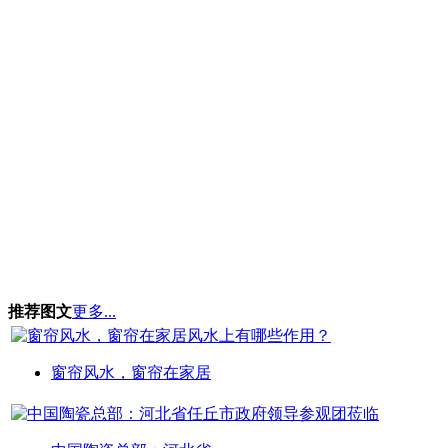
推荐图文
更多...
窗帘风水，窗帘在家居