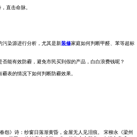
待，直击命脉。
的污染源进行分析，尤其是新
装修
家庭如何判断甲醛、苯等超标
是否能有效防霾，避免市民买到假的产品，白白浪费钱呢？
有霾表的情况下如何判断防霾效果。
刘方平《春怨》诗：纱窗日落渐黄昏，金屋无人见泪痕。 宋柳永《梁州