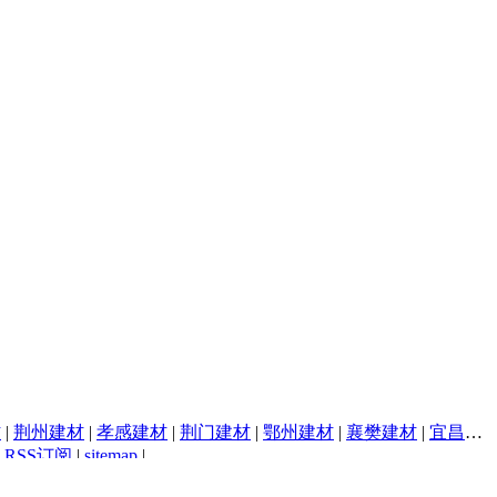
材
|
荆州建材
|
孝感建材
|
荆门建材
|
鄂州建材
|
襄樊建材
|
宜昌建材
|
RSS订阅
|
sitemap
|