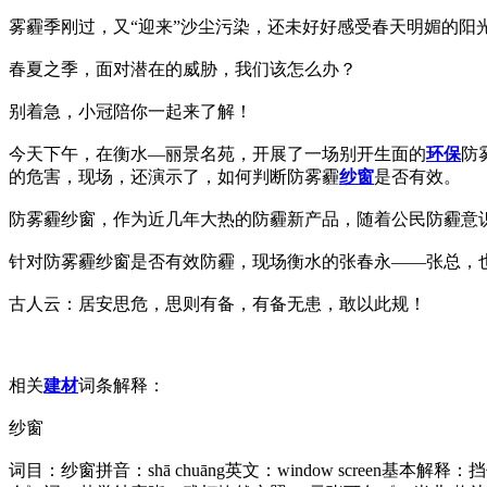
雾霾季刚过，又“迎来”沙尘污染，还未好好感受春天明媚的阳
春夏之季，面对潜在的威胁，我们该怎么办？
别着急，小冠陪你一起来了解！
今天下午，在衡水—丽景名苑，开展了一场别开生面的
环保
防
的危害，现场，还演示了，如何判断防雾霾
纱窗
是否有效。
防雾霾纱窗，作为近几年大热的防霾新产品，随着公民防霾意
针对防雾霾纱窗是否有效防霾，现场衡水的张春永——张总，
古人云：居安思危，思则有备，有备无患，敢以此规！
相关
建材
词条解释：
纱窗
词目：纱窗拼音：shā chuāng英文：window scr