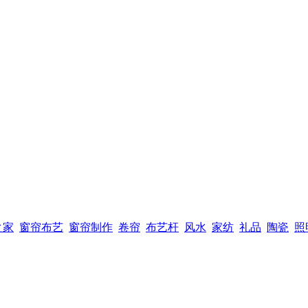
之家
窗帘布艺
窗帘制作
卷帘
布艺杆
风水
家纺
礼品
陶瓷
照