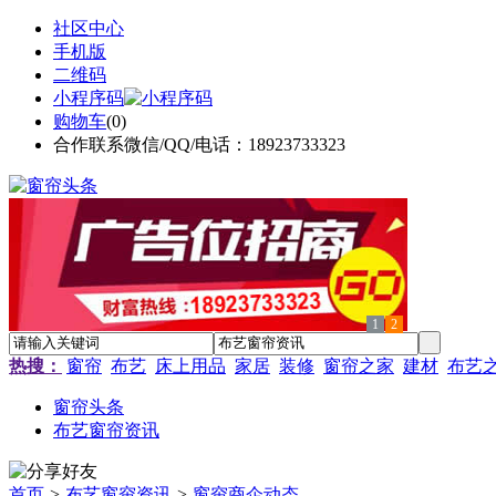
社区中心
手机版
二维码
小程序码
购物车
(
0
)
合作联系微信/QQ/电话：18923733323
1
2
热搜：
窗帘
布艺
床上用品
家居
装修
窗帘之家
建材
布艺
窗帘头条
布艺窗帘资讯
首页
>
布艺窗帘资讯
>
窗帘商企动态