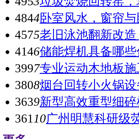
495
3
垃圾焚烧回转窑，
484
4
卧室风水，窗帘与
457
5
老旧泳池翻新改造
414
6
储能焊机具备哪些
399
7
专业运动木地板施
380
8
烟台回转小火锅设
363
9
新型高效重型细碎
361
10
广州明慧科研级