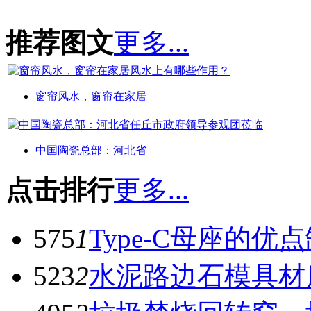
推荐图文
更多...
窗帘风水，窗帘在家居
中国陶瓷总部：河北省
点击排行
更多...
575
1
Type-C母座的优
523
2
水泥路边石模具材