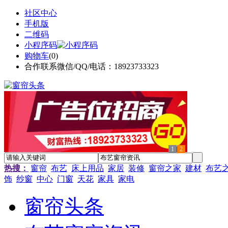
社区中心
手机版
二维码
小程序码
购物车
(
0
)
合作联系微信/QQ/电话：18923733323
1
2
热搜：
窗帘
布艺
床上用品
家居
装修
窗帘之家
建材
布艺
饰
纱窗
中心
门窗
天花
家具
家电
窗帘头条