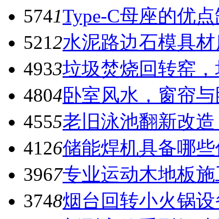
574
1
Type-C母座的优
521
2
水泥路边石模具材
493
3
垃圾焚烧回转窑，
480
4
卧室风水，窗帘与
455
5
老旧泳池翻新改造
412
6
储能焊机具备哪些
396
7
专业运动木地板施
374
8
烟台回转小火锅设