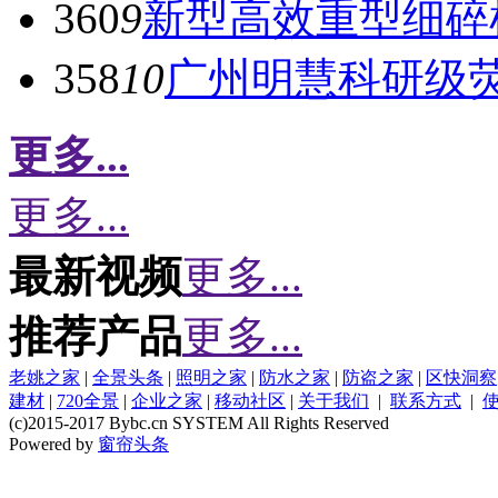
360
9
新型高效重型细碎
358
10
广州明慧科研级
更多...
更多...
最新视频
更多...
推荐产品
更多...
老姚之家
|
全景头条
|
照明之家
|
防水之家
|
防盗之家
|
区快洞察
建材
|
720全景
|
企业之家
|
移动社区
|
关于我们
|
联系方式
|
(c)2015-2017 Bybc.cn SYSTEM All Rights Reserved
Powered by
窗帘头条