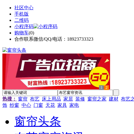
社区中心
手机版
二维码
小程序码
购物车
(
0
)
合作联系微信/QQ/电话：18923733323
1
2
热搜：
窗帘
布艺
床上用品
家居
装修
窗帘之家
建材
布艺
饰
纱窗
中心
门窗
天花
家具
家电
窗帘头条