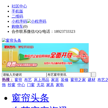
社区中心
手机版
二维码
小程序码
购物车
(
0
)
合作联系微信/QQ/电话：18923733323
1
2
热搜：
窗帘
布艺
床上用品
家居
装修
窗帘之家
建材
布艺
饰
纱窗
中心
门窗
天花
家具
家电
窗帘头条