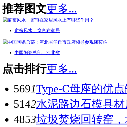
推荐图文
更多...
窗帘风水，窗帘在家居
中国陶瓷总部：河北省
点击排行
更多...
569
1
Type-C母座的优
514
2
水泥路边石模具材
485
3
垃圾焚烧回转窑，