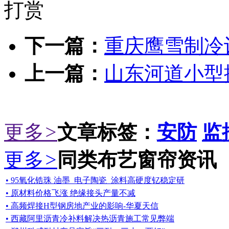
打赏
下一篇：
重庆鹰雪制冷
上一篇：
山东河道小型
更多
>
文章标签：
安防
监
更多
>
同类布艺窗帘资讯
• 95氧化锆珠 油墨_电子陶瓷_涂料高硬度钇稳定研
• 原材料价格飞涨 绝缘接头产量不减
• 高频焊接H型钢房地产业的影响-华夏天信
• 西藏阿里沥青冷补料解决热沥青施工常见弊端