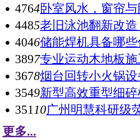
476
4
卧室风水，窗帘与
448
5
老旧泳池翻新改造
404
6
储能焊机具备哪些
389
7
专业运动木地板施
367
8
烟台回转小火锅设
354
9
新型高效重型细碎
351
10
广州明慧科研级
更多...