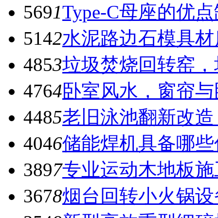
569
1
Type-C母座的优
514
2
水泥路边石模具材
485
3
垃圾焚烧回转窑，
476
4
卧室风水，窗帘与
448
5
老旧泳池翻新改造
404
6
储能焊机具备哪些
389
7
专业运动木地板施
367
8
烟台回转小火锅设