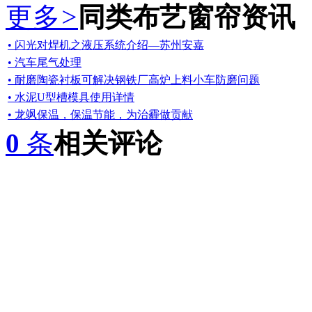
更多
>
同类布艺窗帘资讯
• 闪光对焊机之液压系统介绍—苏州安嘉
• 汽车尾气处理
• 耐磨陶瓷衬板可解决钢铁厂高炉上料小车防磨问题
• 水泥U型槽模具使用详情
• 龙飒保温，保温节能，为治霾做贡献
0
条
相关评论