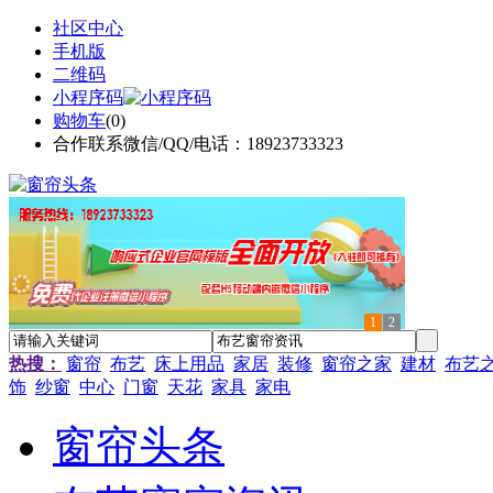
社区中心
手机版
二维码
小程序码
购物车
(
0
)
合作联系微信/QQ/电话：18923733323
1
2
热搜：
窗帘
布艺
床上用品
家居
装修
窗帘之家
建材
布艺
饰
纱窗
中心
门窗
天花
家具
家电
窗帘头条