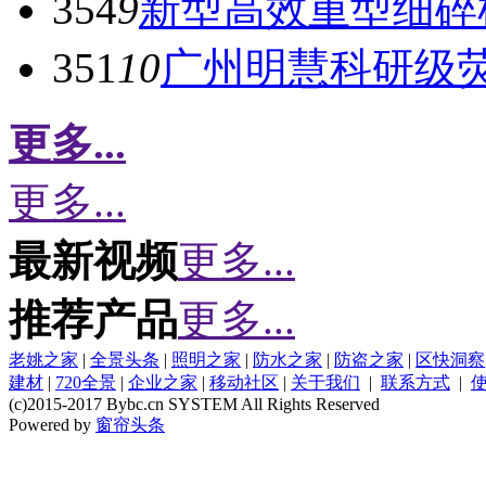
354
9
新型高效重型细碎
351
10
广州明慧科研级
更多...
更多...
最新视频
更多...
推荐产品
更多...
老姚之家
|
全景头条
|
照明之家
|
防水之家
|
防盗之家
|
区快洞察
建材
|
720全景
|
企业之家
|
移动社区
|
关于我们
|
联系方式
|
(c)2015-2017 Bybc.cn SYSTEM All Rights Reserved
Powered by
窗帘头条