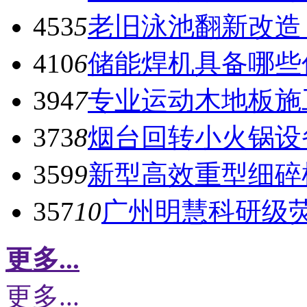
453
5
老旧泳池翻新改造
410
6
储能焊机具备哪些
394
7
专业运动木地板施
373
8
烟台回转小火锅设
359
9
新型高效重型细碎
357
10
广州明慧科研级
更多...
更多...