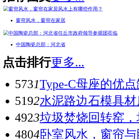
窗帘风水，窗帘在家居
中国陶瓷总部：河北省
点击排行
更多...
573
1
Type-C母座的优
519
2
水泥路边石模具材
492
3
垃圾焚烧回转窑，
480
4
卧室风水，窗帘与