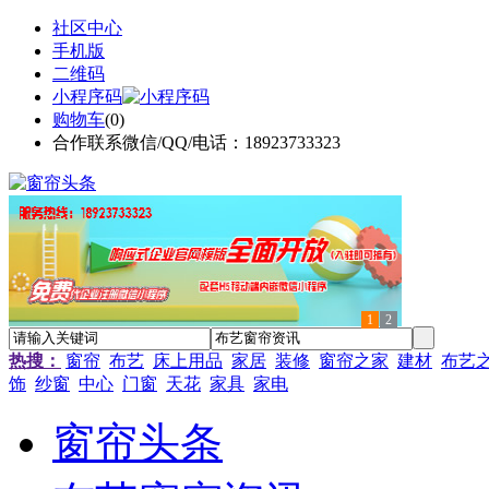
社区中心
手机版
二维码
小程序码
购物车
(
0
)
合作联系微信/QQ/电话：18923733323
1
2
热搜：
窗帘
布艺
床上用品
家居
装修
窗帘之家
建材
布艺
饰
纱窗
中心
门窗
天花
家具
家电
窗帘头条