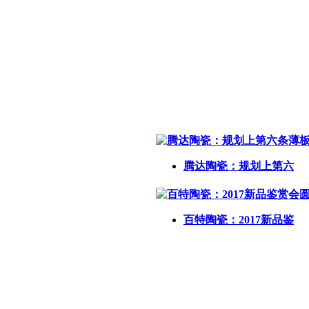
腾达陶瓷：规划上第六
百特陶瓷：2017新品鉴