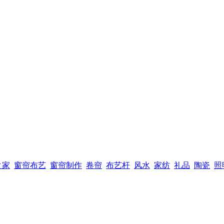
之家
窗帘布艺
窗帘制作
卷帘
布艺杆
风水
家纺
礼品
陶瓷
照