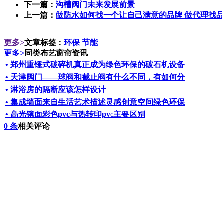
下一篇：
沟槽阀门未来发展前景
上一篇：
做防水如何找一个让自己满意的品牌 做代理找
更多
>
文章标签：
环保
节能
更多
>
同类布艺窗帘资讯
• 郑州重锤式破碎机真正成为绿色环保的破石机设备
• 天津阀门——球阀和截止阀有什么不同，有如何分
• 淋浴房的隔断应该怎样设计
• 集成墙面来自生活艺术描述灵感创意空间绿色环保
• 高光镜面彩色pvc与热转印pvc主要区别
0
条
相关评论