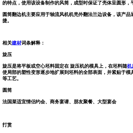
的特点，使用该设备制作的风筒，成型时保证了壳体呈圆形，
圆筒翻边机主要应用于轴流风机机壳外翻法兰边设备，该产品通
捷。
相关
建材
词条解释：
旋压
旋压是将平板或空心坯料固定在 旋压机的模具上，在坯料随
机
使局部的塑性变形逐步地扩展到坯料的全部表面，并紧贴于模
等工艺。
圆筒
法国菜适宜情侣约会、商务宴请、朋友聚餐、大型宴会
打赏