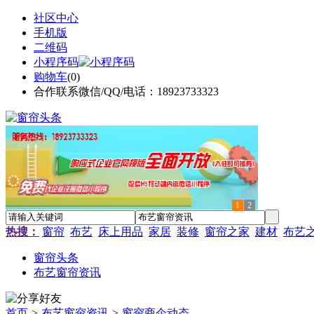
社区中心
手机版
二维码
小程序码
购物车
(
0
)
合作联系微信/QQ/电话：18923733323
1
2
热搜：
窗帘
布艺
床上用品
家居
装修
窗帘之家
建材
布艺
窗帘头条
布艺窗帘资讯
首页
>
布艺窗帘资讯
>
窗帘商企动态