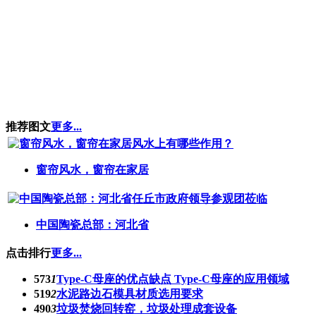
推荐图文
更多...
窗帘风水，窗帘在家居
中国陶瓷总部：河北省
点击排行
更多...
573
1
Type-C母座的优点缺点 Type-C母座的应用领域
519
2
水泥路边石模具材质选用要求
490
3
垃圾焚烧回转窑，垃圾处理成套设备