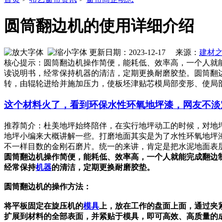
圆筒翻边机的使用详细介绍
更新日期：2023-12-17 来源：
建材
核心提示：圆筒翻边机操作简便，能耗低、效率高，一个人就
读说明书，经常保持机器的清洁，定期更换耐磨胶垫。圆筒翻
转，由辊轮进给并施加压力，使板坯津贴芯模局部变形、使局
这个材料火了，看到环保水性环氧地坪漆，网友不淡
推荐简介：杜美地坪始终陪伴，在实行地坪动工的时候，对地
地坪小编来大概讲解一些。打磨地面其实是为了水性环氧地坪
不一样目数的金刚石磨片。统一的来讲，肯定是把水泥地面表层的浮
圆筒翻边机操作简便，能耗低、效率高，一个人就能完成翻边
经常保持
机器
的清洁，定期更换耐磨胶垫。
圆筒翻边机的操作方法：
将平板固定在旋压机的
模具
上，放在工作的盘面上面，通过夹
扩展到材料的全部表面，并紧贴于模具，即可高效、高质量的