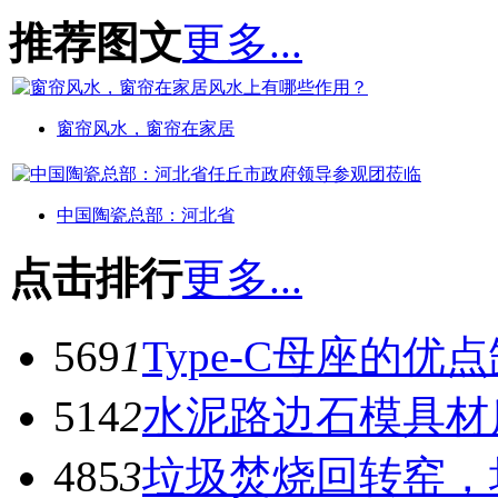
推荐图文
更多...
窗帘风水，窗帘在家居
中国陶瓷总部：河北省
点击排行
更多...
569
1
Type-C母座的优
514
2
水泥路边石模具材
485
3
垃圾焚烧回转窑，