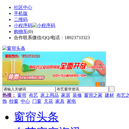
社区中心
手机版
二维码
小程序码
购物车
(
0
)
合作联系微信/QQ/电话：18923733323
1
2
热搜：
窗帘
布艺
床上用品
家居
装修
窗帘之家
建材
布艺
饰
纱窗
中心
门窗
天花
家具
家电
窗帘头条