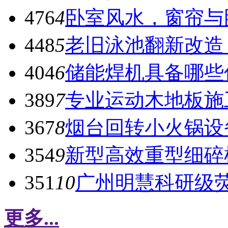
476
4
卧室风水，窗帘与
448
5
老旧泳池翻新改造
404
6
储能焊机具备哪些
389
7
专业运动木地板施
367
8
烟台回转小火锅设
354
9
新型高效重型细碎
351
10
广州明慧科研级
更多...