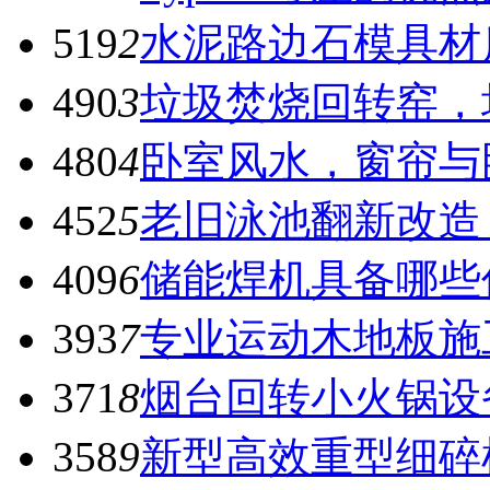
519
2
水泥路边石模具材
490
3
垃圾焚烧回转窑，
480
4
卧室风水，窗帘与
452
5
老旧泳池翻新改造
409
6
储能焊机具备哪些
393
7
专业运动木地板施
371
8
烟台回转小火锅设
358
9
新型高效重型细碎