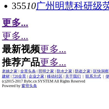
355
10
广州明慧科研级
更多...
更多...
最新视频
更多...
推荐产品
更多...
老姚之家
|
全景头条
|
照明之家
|
防水之家
|
防盗之家
|
区快洞察
建材
|
720全景
|
企业之家
|
移动社区
|
关于我们
|
联系方式
|
(c)2015-2017 Bybc.cn SYSTEM All Rights Reserved
Powered by
窗帘头条