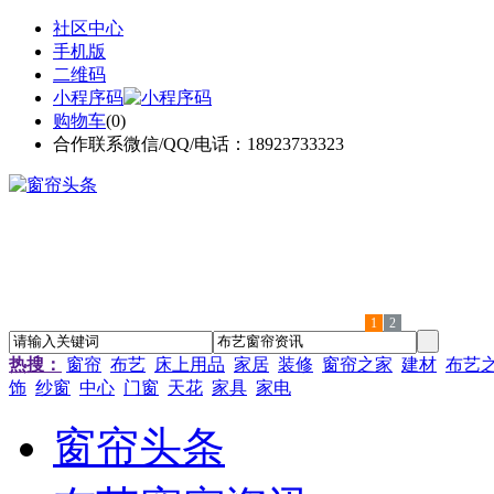
社区中心
手机版
二维码
小程序码
购物车
(
0
)
合作联系微信/QQ/电话：18923733323
1
2
热搜：
窗帘
布艺
床上用品
家居
装修
窗帘之家
建材
布艺
饰
纱窗
中心
门窗
天花
家具
家电
窗帘头条