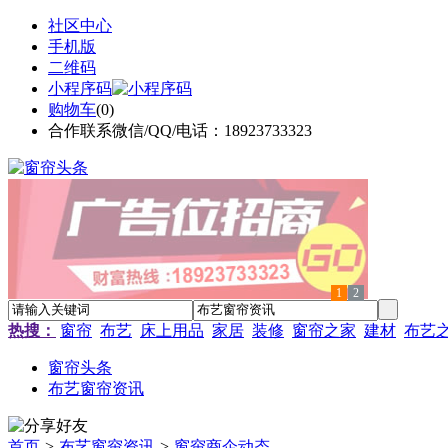
社区中心
手机版
二维码
小程序码
购物车
(
0
)
合作联系微信/QQ/电话：18923733323
1
2
热搜：
窗帘
布艺
床上用品
家居
装修
窗帘之家
建材
布艺
窗帘头条
布艺窗帘资讯
首页
>
布艺窗帘资讯
>
窗帘商企动态