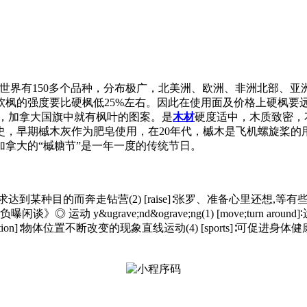
全世界有150多个品种，分布极广，北美洲、欧洲、非洲北部、
软枫的强度要比硬枫低25%左右。因此在使用面及价格上硬枫要
大枫木”，加拿大国旗中就有枫叶的图案。是
木材
硬度适中，木质致密，
史，早期槭木灰作为肥皂使用，在20年代，槭木是飞机螺旋桨的
拿大的“槭糖节”是一年一度的传统节日。
s through pull]∶为求达到某种目的而奔走钻营(2) [raise]∶张罗、准
 y&ugrave;nd&ograve;ng(1) [move;turn a
) [motion]∶物体位置不断改变的现象直线运动(4) [sports]∶可促