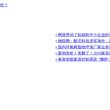
些？
• 网络带动了粘箱机中小企业的
• 物联网：酷宅科技进军海外
• 国内环氧树脂地坪漆厂家众
• 案例赏析丨美翻了！2019家
• 春泉智能家居控制系统 “懒癌