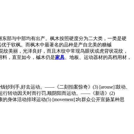
亚洲东部与中部均有出产。枫木按照硬度分为二大类，一类是硬
远优于软枫。而枫木中最著名的品种是产自北美的糖槭
花纹美丽，光泽良好，而且木纹中常现鸟眼状或虎背状花纹，
用料，直至如今，槭木仍是
家具
、地板、运动器材的高档用材，
备心里还想,等有些钱钞到手,好去运动。——《二刻拍案惊奇》(3) [arouse]∶鼓动、
round]∶运行转动因天时而行罚,顺阴阳而运动。——《新语》(2)
进身体健康的身体活动排球运动(5) [movement]∶向群众公开宣扬某种思