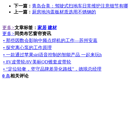
下一篇：
青岛合美：驾驶式扫地车日常维护注意细节有哪
上一篇：
厨房地沟盖板材质选用不锈钢的
更多
>
文章标签：
家居
建材
更多
>
同类布艺窗帘资讯
• 那些因数会影响中频点焊机的工作—苏州安嘉
• 探究离心泵的工作原理
• 一款通过苹果siri语音控制的智能产品 一起来玩h
• 8V皮带轮/8V美标QD锥套皮带轮
• “定位轻奢，坚守品牌差异化路线”，德琅总经理
0
条
相关评论