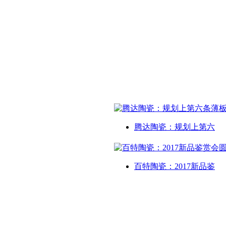
腾达陶瓷：规划上第六
百特陶瓷：2017新品鉴