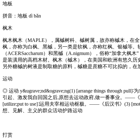
地板
拼音：地板 dì bǎn
枫木
枫木枫木（MAPLE），属槭树科、槭树属，故亦称槭木，在
枫，亦称为白枫、黑槭，另一类是软枫，亦称红枫、银槭等。
（ACERSaccharum）和黑槭（A.nigmum），俗称“加拿
是装潢用的高档木材。枫木（槭木），在美国和欧洲有悠久历
另外糖槭的树液是制取糖的原料，槭糖是蔗糖不可比拟的，在加
运动
◎ 运动 y&ugrave;nd&ograve;ng(1) [arrange thing
引起、激发我自回国之后,原想去运动政府,做一番事业。——《负曝闲谈》◎ 运动
[utilize;put to use]∶运用夫宰相运动枢极。——《后汉书》(3
想、见解、主义的群众活动护路运动
打赏