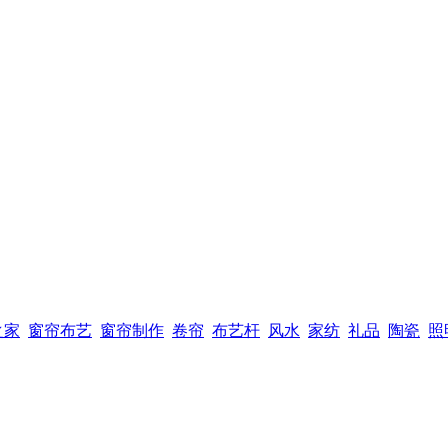
之家
窗帘布艺
窗帘制作
卷帘
布艺杆
风水
家纺
礼品
陶瓷
照