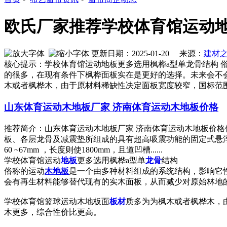
欧氏厂家推荐学校体育馆运动地
更新日期：2025-01-20 来源：
建材
核心提示：学校体育馆运动地板更多选用枫桦a型单龙骨结构
的很多，在现有条件下枫桦面板实在是更好的选择。未来会不
木或者枫桦木，由于原材料稀缺性决定面板宽度较窄，国标范围60
山东体育运动木地板厂家 济南体育运动木地板价格
推荐简介：山东体育运动木地板厂家 济南体
板、各层龙骨及减震垫所组成的具有超高吸震功能的固定式悬浮
60 ~67mm ，长度则使1800mm，且道凹槽......
学校体育馆运动
地板
更多选用枫桦a型单
龙骨
结构
俗称的运动
木地板
是一个由多种材料组成的系统结构，影响它
会有再生材料能够替代现有的实木面板，从而减少对原始林地
学校体育馆篮球运动木地板面
板材
质多为为枫木或者枫桦木，由
木更多，综合性价比更高。