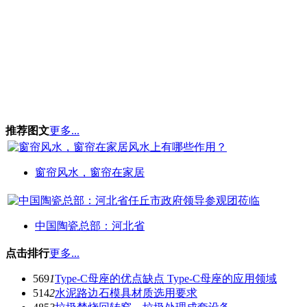
推荐图文
更多...
窗帘风水，窗帘在家居
中国陶瓷总部：河北省
点击排行
更多...
569
1
Type-C母座的优点缺点 Type-C母座的应用领域
514
2
水泥路边石模具材质选用要求