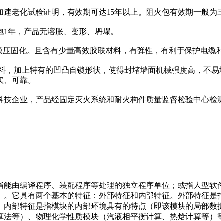
加速老化试验证明，有效期可达15年以上。阻火包有效期一般为
泡1年，产品无溶胀、变形、坍塌。
模压固化。且含有少量高效胶联材料，有弹性，有利于保护电缆
材料，加上特有的凹凸自锁形状，使得封堵墙面机械强度高，不易
实、可靠。
企业，产品经固定灭火系统和耐火构件质量监督检验中心检测，获
能由编译程序、装配程序等处理的独立程序单位；或指大型软件
）。它具有两个基本的特征：外部特征和内部特征。外部特征是
；内部特征是指模块的内部环境具有的特点（即该模块的局部数
算法等）、物理化学性质模块（汽液相平衡计算、热焓计算等）