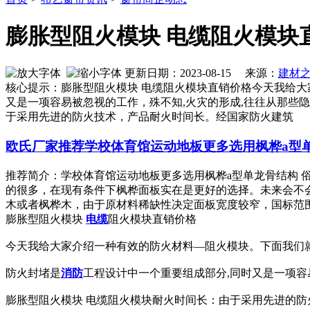
膨胀型阻火模块 电缆阻火模块
更新日期：2023-08-15 来源：
建材
核心提示：膨胀型阻火模块 电缆阻火模块直销价格今天我给大
又是一项容易被忽视的工作，殊不知,火灾的形成,往往从那些
于采用先进的防火技术，产品耐火时间长。经国家防火建筑
欧氏厂家推荐学校体育馆运动地板更多选用枫桦a型
推荐简介：学校体育馆运动地板更多选用枫桦a型单龙骨结构
的很多，在现有条件下枫桦面板实在是更好的选择。未来会不
木或者枫桦木，由于原材料稀缺性决定面板宽度较窄，国标范围60mm-
膨胀型阻火模块
电缆
阻火模块直销价格
今天我给大家介绍一种有效的防火材料—阻火模块。下面我们
防火封堵是
消防
工程设计中一个重要组成部分,同时又是一项容
膨胀型阻火模块 电缆阻火模块耐火时间长：由于采用先进的防火