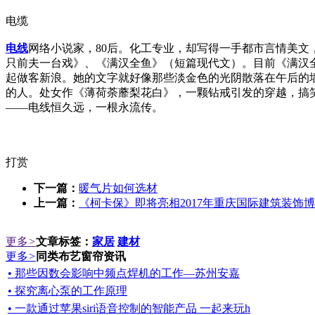
电缆
电线
网络小说家，80后。化工专业，却写得一手都市言情美文
只前夫一台戏》、《满汉全鱼》（短篇现代文）。目前《满汉全
起做客新浪。她的文字就好像那些淡金色的光阴散落在午后的
的人。处女作《薄荷荼蘼梨花白》，一颗钻戒引发的穿越，搞
——电线恒久远，一根永流传。
打赏
下一篇：
暖气片如何选材
上一篇：
《柯卡保》即将亮相2017年重庆国际建筑装饰
更多
>
文章标签：
家居
建材
更多
>
同类布艺窗帘资讯
• 那些因数会影响中频点焊机的工作—苏州安嘉
• 探究离心泵的工作原理
• 一款通过苹果siri语音控制的智能产品 一起来玩h