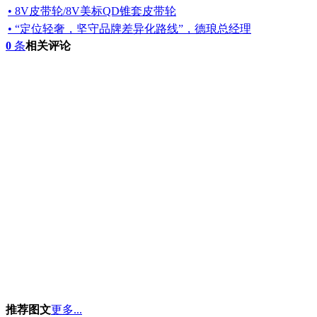
• 8V皮带轮/8V美标QD锥套皮带轮
• “定位轻奢，坚守品牌差异化路线”，德琅总经理
0
条
相关评论
推荐图文
更多...