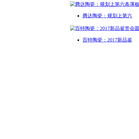
腾达陶瓷：规划上第六
百特陶瓷：2017新品鉴