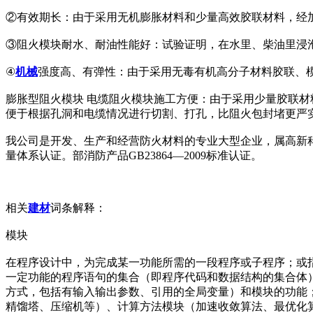
②有效期长：由于采用无机膨胀材料和少量高效胶联材料，经
③阻火模块耐水、耐油性能好：试验证明，在水里、柴油里浸
④
机械
强度高、有弹性：由于采用无毒有机高分子材料胶联、
膨胀型阻火模块 电缆阻火模块施工方便：由于采用少量胶联
便于根据孔洞和电缆情况进行切割、打孔，比阻火包封堵更严
我公司是开发、生产和经营防火材料的专业大型企业，属高新科技
量体系认证。部消防产品GB23864—2009标准认证。
相关
建材
词条解释：
模块
在程序设计中，为完成某一功能所需的一段程序或子程序；或指
一定功能的程序语句的集合（即程序代码和数据结构的集合体
方式，包括有输入输出参数、引用的全局变量）和模块的功能
精馏塔、压缩机等）、计算方法模块（加速收敛算法、最优化