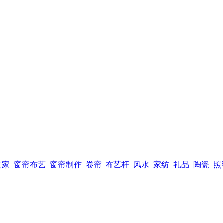
之家
窗帘布艺
窗帘制作
卷帘
布艺杆
风水
家纺
礼品
陶瓷
照