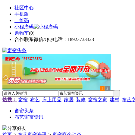
社区中心
手机版
二维码
小程序码
购物车
(
0
)
合作联系微信/QQ/电话：18923733323
1
2
热搜：
窗帘
布艺
床上用品
家居
装修
窗帘之家
建材
布艺
窗帘头条
布艺窗帘资讯
首页
>
布艺窗帘资讯
>
窗帘商企动态