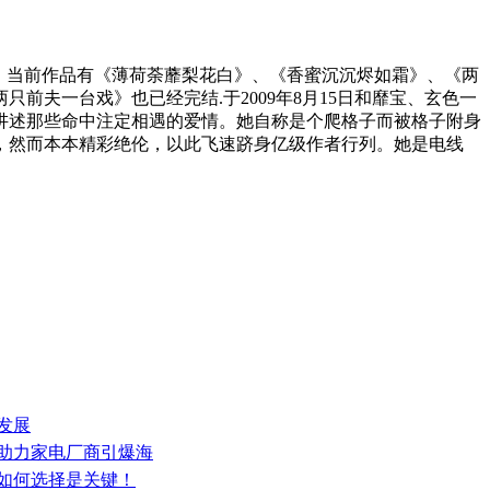
趣。当前作品有《薄荷荼蘼梨花白》、《香蜜沉沉烬如霜》、《两
夫一台戏》也已经完结.于2009年8月15日和靡宝、玄色一
讲述那些命中注定相遇的爱情。她自称是个爬格子而被格子附身
，然而本本精彩绝伦，以此飞速跻身亿级作者行列。她是电线
发展
，助力家电厂商引爆海
多如何选择是关键！