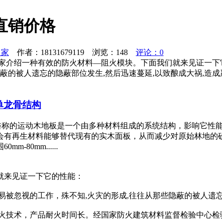
直销价格
之家
作者：18131679119 浏览：
148
评论：0
家介绍一种有效的防火材料—阻火模块。下面我们就来见证一下
隐蔽的被人遗忘的隐蔽部位发生,然后迅速蔓延,以致酿成大祸,
单龙骨结构
 俗称的运动木地板是一个由多种材料组成的系统结构，影响它性
会有再生材料能够替代现有的实木面板，从而减少对原始林地的
80mm......
就来见证一下它的性能：
易被忽视的工作，殊不知,火灾的形成,往往从那些隐蔽的被人遗忘
技术，产品耐火时间长。经国家防火建筑材料监督检验中心检验，