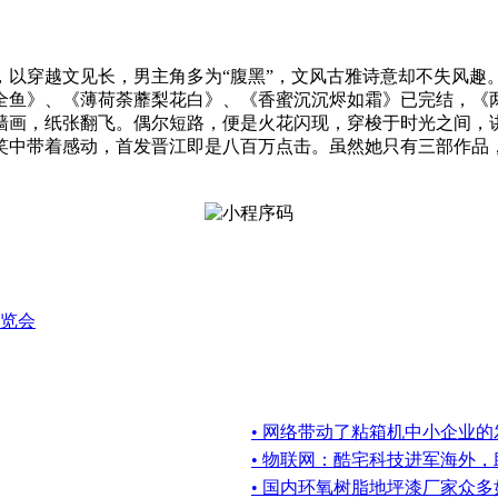
，以穿越文见长，男主角多为“腹黑”，文风古雅诗意却不失风
鱼》、《薄荷荼蘼梨花白》、《香蜜沉沉烬如霜》已完结，《两只前
墙画，纸张翻飞。偶尔短路，便是火花闪现，穿梭于时光之间，
笑中带着感动，首发晋江即是八百万点击。虽然她只有三部作品
博览会
• 网络带动了粘箱机中小企业的
• 物联网：酷宅科技进军海外
• 国内环氧树脂地坪漆厂家众