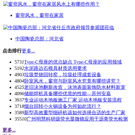
窗帘风水，窗帘在家居
中国陶瓷总部：河北省
点击排行
更多...
573
1
Type-C母座的优点缺点 Type-C母座的应用领域
519
2
水泥路边石模具材质选用要求
490
3
垃圾焚烧回转窑，垃圾处理成套设备
480
4
卧室风水，窗帘与卧室风水究竟有哪些讲究？
452
5
老旧泳池翻新改造，泳池表面装饰防水材料新宠
409
6
储能焊机具备哪些优质的性能—苏州安嘉
393
7
专业运动木地板施工厂家 运动木地板安装流程
371
8
烟台回转小火锅设备为何如此流行？
358
9
新型高效重型细碎机该如何选择合适的生产厂家
355
10
广州明慧科研级荧光显微镜应用于沥青荧光检测
更多...