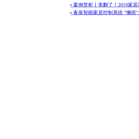
• 案例赏析丨美翻了！2019家
• 春泉智能家居控制系统 “懒癌