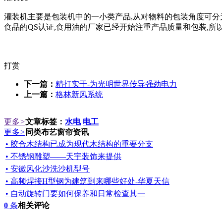
灌装机主要是包装机中的一小类产品,从对物料的包装角度可分
食品的QS认证,食用油的厂家已经开始注重产品质量和包装,所
打赏
下一篇：
精打实干-为光明世界传导强劲电力
上一篇：
格林新风系统
更多
>
文章标签：
水电
电工
更多
>
同类布艺窗帘资讯
• 胶合木结构已成为现代木结构的重要分支
• 不锈钢雕塑——天宇装饰来提供
• 安徽风化沙洗沙机型号
• 高频焊接H型钢为建筑到来哪些好处-华夏天信
• 自动旋转门要如何保养和日常检查其一
0
条
相关评论