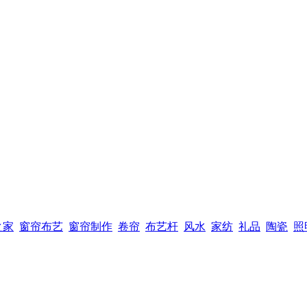
之家
窗帘布艺
窗帘制作
卷帘
布艺杆
风水
家纺
礼品
陶瓷
照