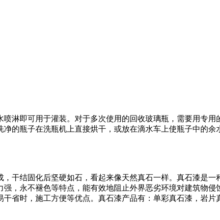
水喷淋即可用于灌装。对于多次使用的回收玻璃瓶，需要用专用
洗净的瓶子在洗瓶机上直接烘干，或放在滴水车上使瓶子中的余
成，干结固化后坚硬如石，看起来像天然真石一样。真石漆是一
力强，永不褪色等特点，能有效地阻止外界恶劣环境对建筑物侵
易干省时，施工方便等优点。真石漆产品有：单彩真石漆，岩片