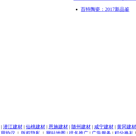
百特陶瓷：2017新品鉴
|
潜江建材
|
仙桃建材
|
恩施建材
|
随州建材
|
咸宁建材
|
黄冈建
使用协议
|
版权隐私
|
网站地图
|
排名推广
|
广告服务
|
积分换礼