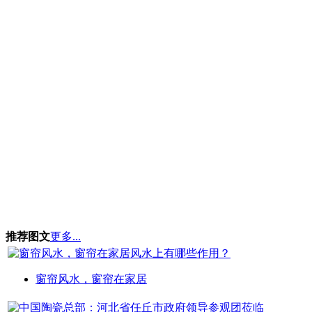
推荐图文
更多...
窗帘风水，窗帘在家居