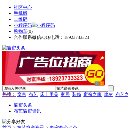
社区中心
手机版
二维码
小程序码
购物车
(
0
)
合作联系微信/QQ/电话：18923733323
1
2
热搜：
窗帘
布艺
床上用品
家居
装修
窗帘之家
建材
布艺
窗帘头条
布艺窗帘资讯
首页
>
布艺窗帘资讯
>
窗帘商企动态