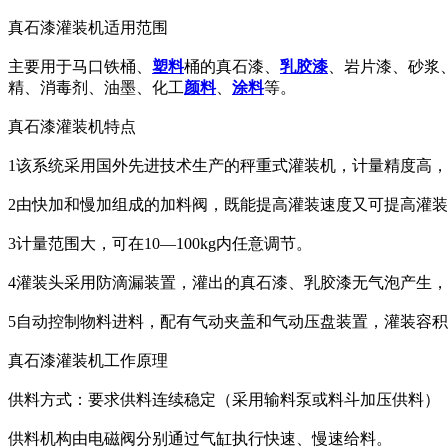
真石漆灌装机适用范围
主要用于马口铁桶、
塑料
桶的真石漆、
乳胶漆
、岩片漆、砂浆
精、消毒剂、油墨、化工
颜料
、
涂料
等。
真石漆灌装机特点
1该系统采用国外先进技术生产的秤重式灌装机，计量精度高
2由快加和慢加组成的加料阀，既能提高灌装速度又可提高灌
3计量范围大，可在10—100kg内任意调节。
4灌装头采用防滴漏装置，灌出的真石漆、乳胶漆无气泡产生
5自动控制物料进料，配有气动夹盖和气动压盘装置，灌装容积
真石漆灌装机工作原理
供料方式：要求供料连续稳定（采用输料泵或料斗加压供料）
供料机构由电磁阀分别通过气缸执行快速、慢速给料。