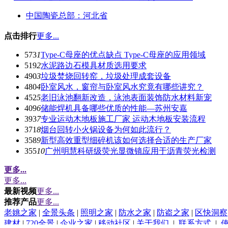
中国陶瓷总部：河北省
点击排行
更多...
573
1
Type-C母座的优点缺点 Type-C母座的应用领域
519
2
水泥路边石模具材质选用要求
490
3
垃圾焚烧回转窑，垃圾处理成套设备
480
4
卧室风水，窗帘与卧室风水究竟有哪些讲究？
452
5
老旧泳池翻新改造，泳池表面装饰防水材料新宠
409
6
储能焊机具备哪些优质的性能—苏州安嘉
393
7
专业运动木地板施工厂家 运动木地板安装流程
371
8
烟台回转小火锅设备为何如此流行？
358
9
新型高效重型细碎机该如何选择合适的生产厂家
355
10
广州明慧科研级荧光显微镜应用于沥青荧光检测
更多...
更多...
最新视频
更多...
推荐产品
更多...
老姚之家
|
全景头条
|
照明之家
|
防水之家
|
防盗之家
|
区快洞察
建材
|
720全景
|
企业之家
|
移动社区
|
关于我们
|
联系方式
|