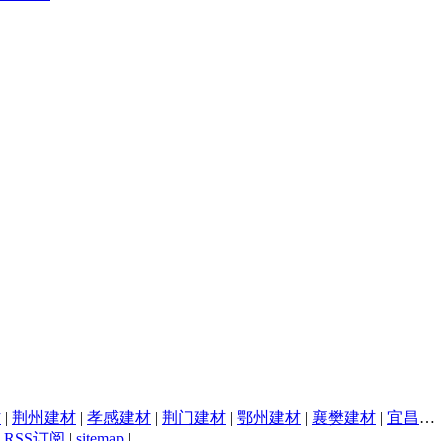
材
|
荆州建材
|
孝感建材
|
荆门建材
|
鄂州建材
|
襄樊建材
|
宜昌建材
|
RSS订阅
|
sitemap
|