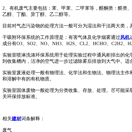
2、有机废气主要包括：苯、甲苯、二甲苯等，醛酮类：醛类
乙醇、丁酯、异丁醇、乙二醇等。
目前对气态污染物的处理方法一般可分为湿法和干法两大类，
干吸附环保系统的工作原理是：有害气体及化学烟雾通过
风机
成分有O3、SO2、NO、NH3、H2S、CL2、HCHO、C2H2、
实验室喷淋洗涤环保系统用于处理实验过程中通风柜排出的化
到收集槽内，洁净的空气进一步过滤除雾后排放到大气中。适合处理
实验室废液处理一般有物理法、化学法和生物法。物理法主作
和溶解中有的有机物质。
实验室固体废物一般处理为分类收集、存放、处理。尽可能采
关环保排放标准。
相关
建材
词条解释：
废气