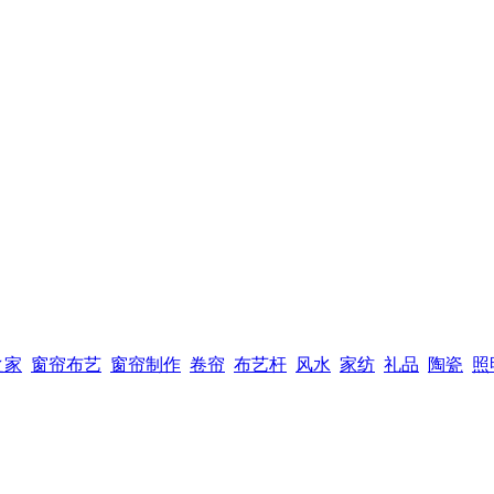
之家
窗帘布艺
窗帘制作
卷帘
布艺杆
风水
家纺
礼品
陶瓷
照