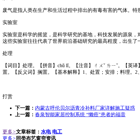
废气是指人类在生产和生活过程中排出的有毒有害的气体。特
实验室
实验室是科学的摇篮，是科学研究的基地，科技发展的源泉，
这些实验室往往代表了世界前沿基础研究的最高程度，出生了
处理
【词目】处理。【拼音】chǔ lǐ。【注音】ㄔㄨˇ ㄌㄧˇ。【英译】[handle；deal w
置。【反义词】搁置。【基本解释】1、处置；安排；料理。2
打赏
下一篇：
内蒙古呼伦贝尔沥青冷补料厂家详解施工疑惑
上一篇：
春泉智能家居控制系统 “懒癌”患者的福音
更多
>
文章标签：
水电
电工
更多
>
同类布艺窗帘资讯