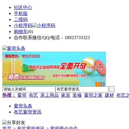
社区中心
手机版
二维码
小程序码
购物车
(
0
)
合作联系微信/QQ/电话：18923733323
1
2
热搜：
窗帘
布艺
床上用品
家居
装修
窗帘之家
建材
布艺
窗帘头条
布艺窗帘资讯
首页
>
布艺窗帘资讯
>
窗帘商企动态