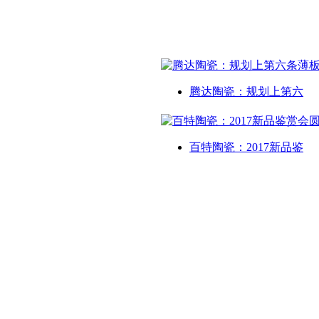
腾达陶瓷：规划上第六
百特陶瓷：2017新品鉴