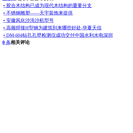
• 胶合木结构已成为现代木结构的重要分支
• 不锈钢雕塑——天宇装饰来提供
• 安徽风化沙洗沙机型号
• 高频焊接H型钢为建筑到来哪些好处-华夏天信
• DM-604钻孔孔壁检测仪成功交付中国水利水电深圳
0
条
相关评论