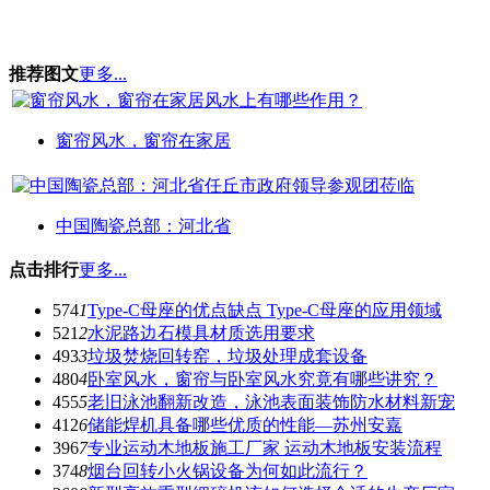
推荐图文
更多...
窗帘风水，窗帘在家居
中国陶瓷总部：河北省
点击排行
更多...
574
1
Type-C母座的优点缺点 Type-C母座的应用领域
521
2
水泥路边石模具材质选用要求
493
3
垃圾焚烧回转窑，垃圾处理成套设备
480
4
卧室风水，窗帘与卧室风水究竟有哪些讲究？
455
5
老旧泳池翻新改造，泳池表面装饰防水材料新宠
412
6
储能焊机具备哪些优质的性能—苏州安嘉
396
7
专业运动木地板施工厂家 运动木地板安装流程
374
8
烟台回转小火锅设备为何如此流行？