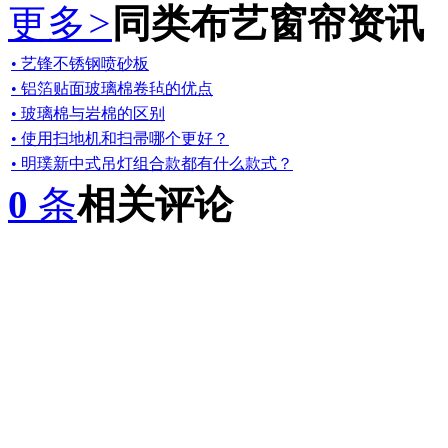
更多
>
同类布艺窗帘资讯
• 艺锋不锈钢喷砂板
• 铝箔贴面玻璃棉卷毡的优点
• 玻璃棉与岩棉的区别
• 使用扫地机和扫帚哪个更好？
• 明璞新中式吊灯组合款都有什么款式？
0
条
相关评论