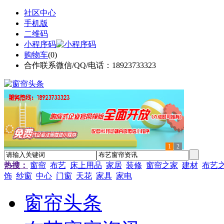
社区中心
手机版
二维码
小程序码
购物车
(
0
)
合作联系微信/QQ/电话：18923733323
1
2
热搜：
窗帘
布艺
床上用品
家居
装修
窗帘之家
建材
布艺
饰
纱窗
中心
门窗
天花
家具
家电
窗帘头条