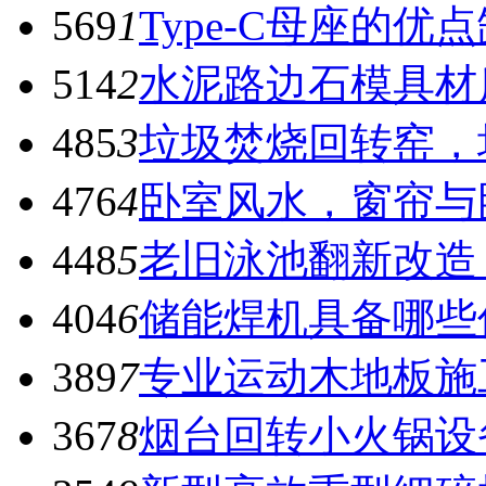
569
1
Type-C母座的优
514
2
水泥路边石模具材
485
3
垃圾焚烧回转窑，
476
4
卧室风水，窗帘与
448
5
老旧泳池翻新改造
404
6
储能焊机具备哪些
389
7
专业运动木地板施
367
8
烟台回转小火锅设