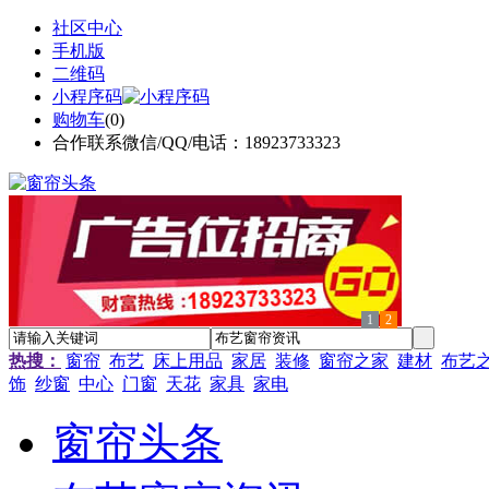
社区中心
手机版
二维码
小程序码
购物车
(
0
)
合作联系微信/QQ/电话：18923733323
1
2
热搜：
窗帘
布艺
床上用品
家居
装修
窗帘之家
建材
布艺
饰
纱窗
中心
门窗
天花
家具
家电
窗帘头条