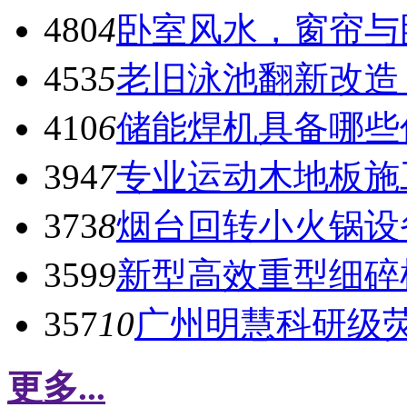
480
4
卧室风水，窗帘与
453
5
老旧泳池翻新改造
410
6
储能焊机具备哪些
394
7
专业运动木地板施
373
8
烟台回转小火锅设
359
9
新型高效重型细碎
357
10
广州明慧科研级
更多...