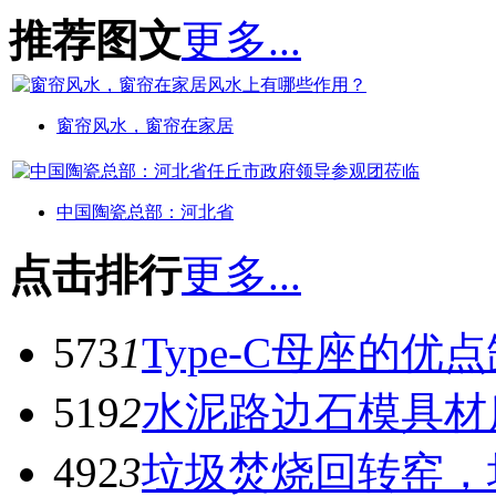
推荐图文
更多...
窗帘风水，窗帘在家居
中国陶瓷总部：河北省
点击排行
更多...
573
1
Type-C母座的优
519
2
水泥路边石模具材
492
3
垃圾焚烧回转窑，