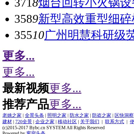
371
8
烟台回转小火锅设
358
9
新型高效重型细碎
355
10
广州明慧科研级
更多...
更多...
最新视频
更多...
推荐产品
更多...
老姚之家
|
全景头条
|
照明之家
|
防水之家
|
防盗之家
|
区快洞察
建材
|
720全景
|
企业之家
|
移动社区
|
关于我们
|
联系方式
|
(c)2015-2017 Bybc.cn SYSTEM All Rights Reserved
Powered by
窗帘头条