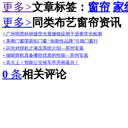
更多
>
文章标签：
窗帘
家
更多
>
同类布艺窗帘资讯
• 广州明慧科研级荧光显微镜应用于沥青荧光检测
• 美阁门窗荣获铝门窗 “创新性品牌”引领门窗行
• 闪光对焊机之液压系统介绍—苏州安嘉
• 储能焊机具备哪些优质的性能—苏州安嘉
• 高大上！智能公交候车亭亮相嘉兴！
0
条
相关评论