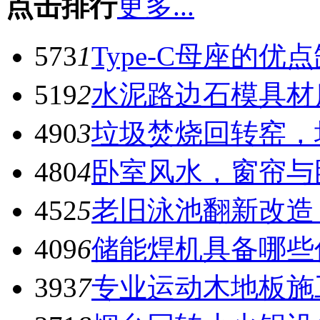
点击排行
更多...
573
1
Type-C母座的优
519
2
水泥路边石模具材
490
3
垃圾焚烧回转窑，
480
4
卧室风水，窗帘与
452
5
老旧泳池翻新改造
409
6
储能焊机具备哪些
393
7
专业运动木地板施