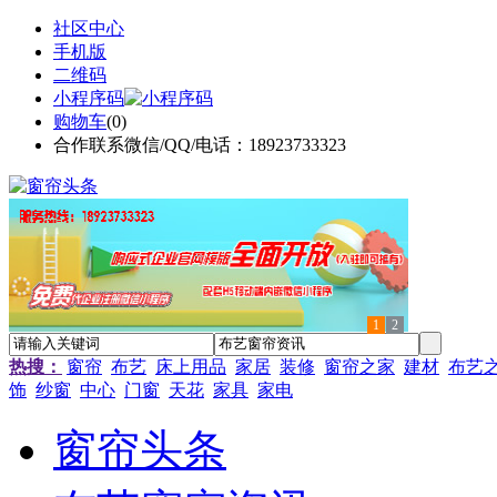
社区中心
手机版
二维码
小程序码
购物车
(
0
)
合作联系微信/QQ/电话：18923733323
1
2
热搜：
窗帘
布艺
床上用品
家居
装修
窗帘之家
建材
布艺
饰
纱窗
中心
门窗
天花
家具
家电
窗帘头条