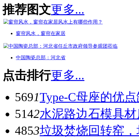
推荐图文
更多...
窗帘风水，窗帘在家居
中国陶瓷总部：河北省
点击排行
更多...
569
1
Type-C母座的优
514
2
水泥路边石模具材
485
3
垃圾焚烧回转窑，