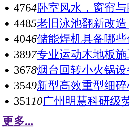
476
4
卧室风水，窗帘与
448
5
老旧泳池翻新改造
404
6
储能焊机具备哪些
389
7
专业运动木地板施
367
8
烟台回转小火锅设
354
9
新型高效重型细碎
351
10
广州明慧科研级
更多...