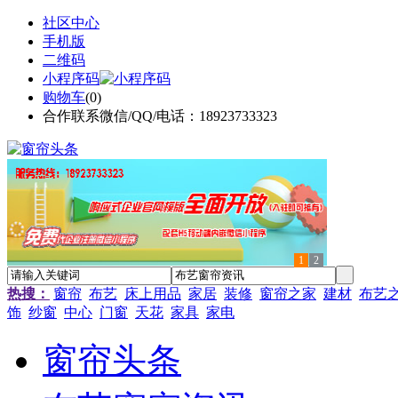
社区中心
手机版
二维码
小程序码
购物车
(
0
)
合作联系微信/QQ/电话：18923733323
1
2
热搜：
窗帘
布艺
床上用品
家居
装修
窗帘之家
建材
布艺
饰
纱窗
中心
门窗
天花
家具
家电
窗帘头条