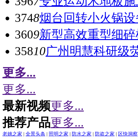
396
7
专业运动木地板施
374
8
烟台回转小火锅设
360
9
新型高效重型细碎
358
10
广州明慧科研级
更多...
更多...
最新视频
更多...
推荐产品
更多...
老姚之家
|
全景头条
|
照明之家
|
防水之家
|
防盗之家
|
区快洞察