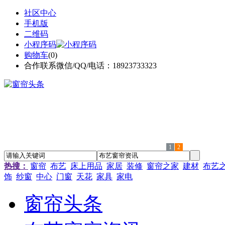
社区中心
手机版
二维码
小程序码
购物车
(
0
)
合作联系微信/QQ/电话：18923733323
1
2
热搜：
窗帘
布艺
床上用品
家居
装修
窗帘之家
建材
布艺
饰
纱窗
中心
门窗
天花
家具
家电
窗帘头条