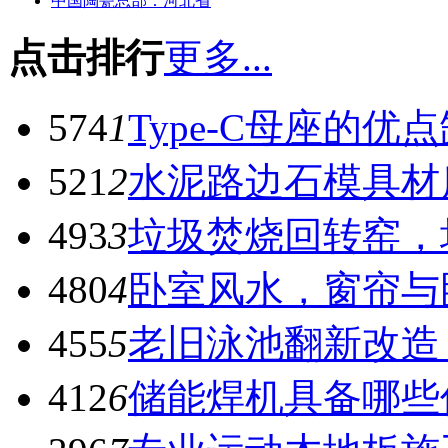
中国陶瓷总部：河北省
点击排行
更多...
574
1
Type-C母座的优
521
2
水泥路边石模具材
493
3
垃圾焚烧回转窑，
480
4
卧室风水，窗帘与
455
5
老旧泳池翻新改造
412
6
储能焊机具备哪些