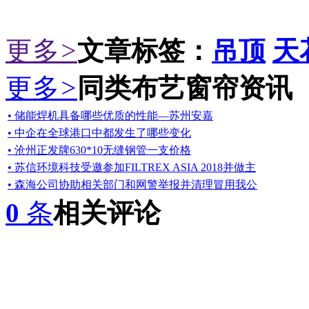
更多
>
文章标签：
吊顶
天
更多
>
同类布艺窗帘资讯
• 储能焊机具备哪些优质的性能—苏州安嘉
• 中企在全球港口中都发生了哪些变化
• 沧州正发牌630*10无缝钢管一支价格
• 苏信环境科技受邀参加FILTREX ASIA 2018并做主
• 森海公司协助相关部门和网警举报并清理冒用我公
0
条
相关评论